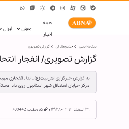
همه
جهان
ایران
اخبار
صفحه اصلی
چندرسانه‌ای
گزارش تصويری
گزارش تصویری/ انفجار انتحا
به گزارش خبرگزاری اهل‌بیت(ع) ـ ابنا ـ انفجاری مهی
مرکز خیابان استقلال شهر استانبول روی داد، دستکم 4 کشته و 20 زخمی برجای گذاشته 
۲۹ اسفند ۱۳۹۴ - ۱۳:۲۸
کد مطلب: 700442