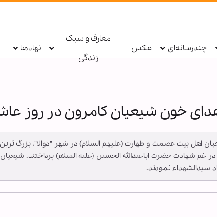
معارف و سبک
چندرسانه‌ای
عکس
نهادها
زندگی
هدای خون شیعیان کامرون در روز عاشو
 محبان اهل بیت عصمت و طهارت (علیهم السلام) در شهر "دوالا"، بزرگ تر
 در غم شهادت حضرت اباعبدالله الحسین (علیه السلام) پرداختند. شیعیان
اد سیدالشهداء نمودند.