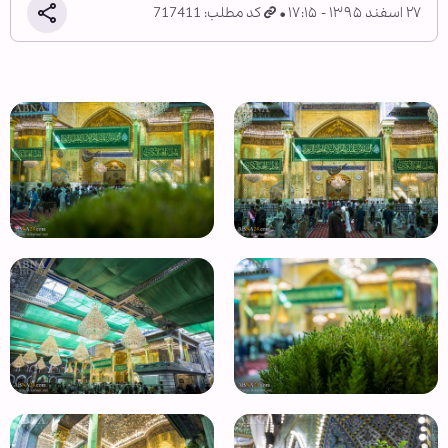
۲۷ اسفند ۱۳۹۵ - ۱۷:۱۵
کد مطلب: 717411