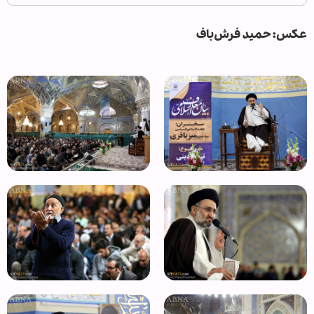
عکس: حمید فرش‌باف