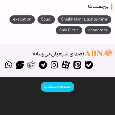
برچسب‌ها
execution
Saudi
Sheikh Nimr Baqr al-Nimr
Shia Cleric
condemns
صدای شیعیان بی‌رسانه
نسخه دسکتاپ