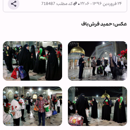
۲۴ فروردین ۱۳۹۶ - ۲۲:۰۶
کد مطلب: 718487
عکس: حمید فرش‌باف