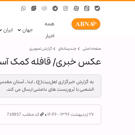
همه
جهان
ایران
اخبار
صفحه اصلی
چندرسانه‌ای
گزارش تصويری
عکس خبری/ قافله کمک آست
به گزارش خبرگزاری اهل‌بیت(ع) ـ ابنا ـ آستان م
الشعبی با تروریست های داعشی ارسال می کند.
۲۷ اردیبهشت ۱۳۹۶ - ۱۶:۴۶
کد مطلب: 719937