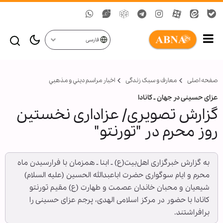
فارسی
صفحه اصلی
معارف و سبک زندگی
اخبار مراسم ديني و مذهبي
عزای حسینی در جهان ـ کانادا
گزارش تصویری/ عزاداری نخستین
روز محرم در "تورنتو"
به گزارش خبرگزاری اهل‌بیت(ع) ـ ابنا ـ همزمان با فرارسیدن ماه
محرم و ایام سوگواری حضرت اباعبدالله الحسین (علیه السلام)
شیعیان و محبان خاندان عصمت و طهارت (ع) مقیم تورنتو
کانادا با حضور در مرکز اسلامی الهدی، پرجم عزای حسینی را
برافراشتند.