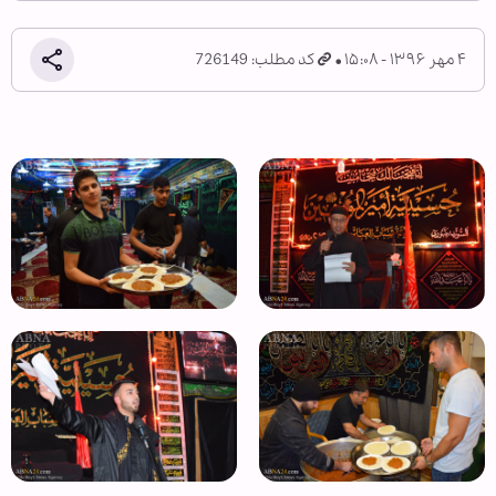
۴ مهر ۱۳۹۶ - ۱۵:۰۸
کد مطلب: 726149