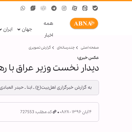
همه
جهان
ایران
اخبار
صفحه اصلی
چندرسانه‌ای
گزارش تصويری
عکس خبری؛
دیدار نخست وزیر عراق با ره
به گزارش خبرگزاری اهل‌بیت(ع) ـ ابنا ـ حیدر العبا
۴ آبان ۱۳۹۶ - ۰۸:۲۸
کد مطلب: 727553