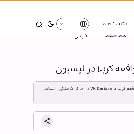
نشست‌ها و
مصاحبه‌ها
فارسی
قعه کربلا در لیسبون
به گزارش خبرگزاری اهل‌بیت(ع) ـ ابنا ـ مراسم عزاداری و سوگواری اربعین حسینی و مشاهده واقعیت مجازی صحنه‌هایی از واقعه کربلا با VR Karbala در مرکز فرهنگی- اسلامی