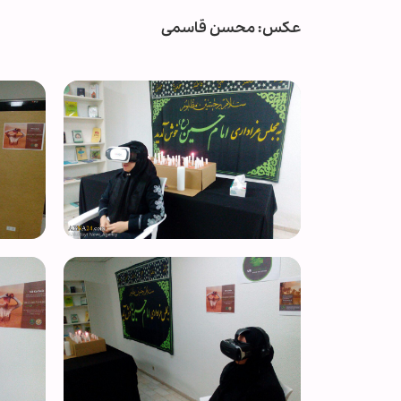
عکس: محسن قاسمی