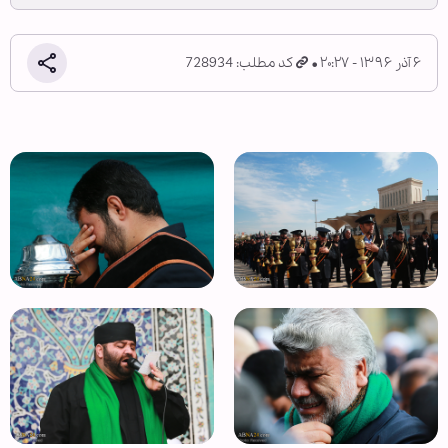
۶ آذر ۱۳۹۶ - ۲۰:۲۷
کد مطلب: 728934