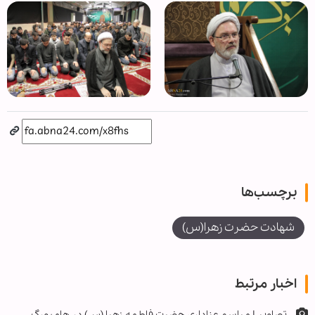
برچسب‌ها
شهادت حضرت زهرا(س)
اخبار مرتبط
تصاویر | مراسم عزاداری حضرت فاطمه زهرا (س) در هامبورگ