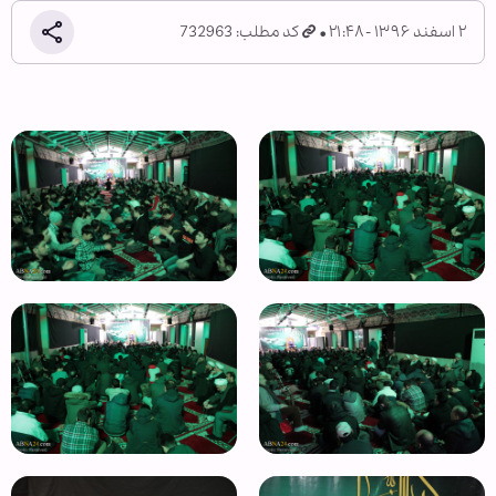
۲ اسفند ۱۳۹۶ - ۲۱:۴۸
کد مطلب: 732963