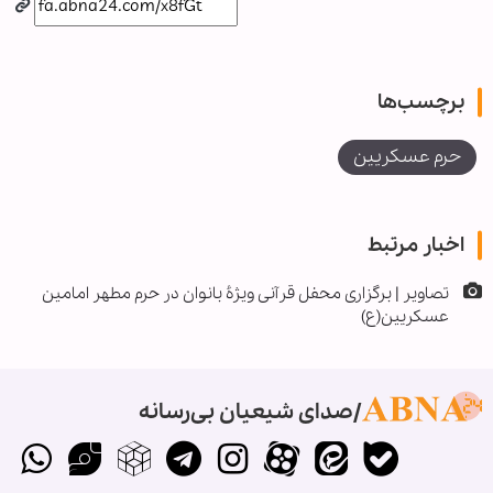
برچسب‌ها
حرم عسکریین
اخبار مرتبط
تصاویر | برگزاری محفل قرآنی ویژۀ بانوان در حرم مطهر امامین
عسکریین(ع)
صدای شیعیان بی‌رسانه