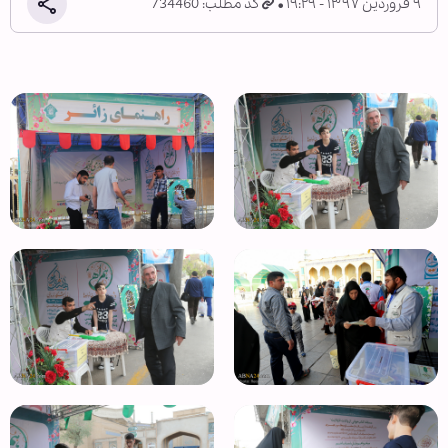
۹ فروردین ۱۳۹۷ - ۱۹:۲۹
کد مطلب: 734460