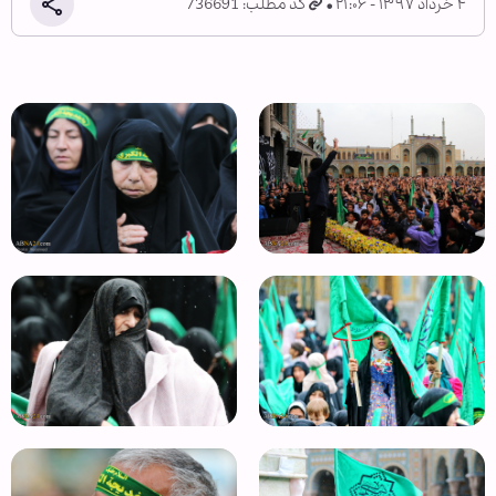
۴ خرداد ۱۳۹۷ - ۲۱:۰۶
کد مطلب: 736691