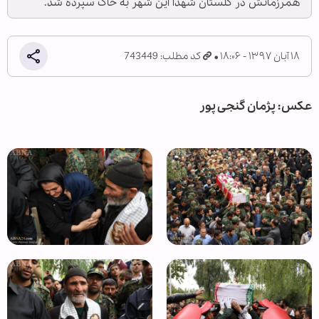
همرزمانش در گلستان شهدا این شهر به خاک سپرده شد.
۱۸ آبان ۱۳۹۷ - ۱۸:۰۶
کد مطلب: 743449
عکس: پژمان گنجی پور