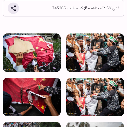
۱ دی ۱۳۹۷ - ۰۸:۵۰
کد مطلب: 745385