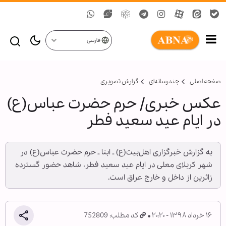
فارسی
صفحه اصلی
چندرسانه‌ای
گزارش تصويری
عکس خبری/ حرم حضرت عباس(ع)
در ایام عید سعید فطر
به گزارش خبرگزاری اهل‌بیت(ع) ـ ابنا ـ حرم حضرت عباس(ع) در
شهر کربلای معلی در ایام عید سعید فطر، شاهد حضور گسترده
زائرین از داخل و خارج عراق است.
۱۶ خرداد ۱۳۹۸ - ۲۰:۲۰
کد مطلب: 752809