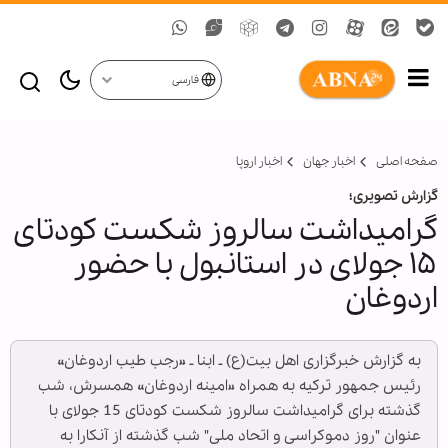
فارسی
صفحه اصلی
اخبار جهان
اخبار اروپا
گزارش تصویری؛
گرامیداشت سالروز شکست کودتای
۱۵ جولای در استانبول با حضور
اردوغان
به گزارش خبرگزاری اهل بیت(ع) ـ ابنا ـ «رجب طیب اردوغان»
رئیس جمهور ترکیه به همراه «امینه اردوغان» همسرش، شب
گذشته برای گرامیداشت سالروز شکست کودتای 15 جولای با
عنوان "روز دموکراسی و اتحاد ملی" شب گذشته از آنکارا به