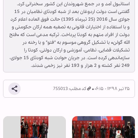
استانبول آمد و در جمع شهروندان این کشور سخنرانی کرد.
گفتنی است دولت اردوغان بعد از شبه كودتای نظامیان در 15
جولای سال 2016 (25 تیرماه 1395) حالت فوق العاده اعلام کرد
و با استفاده از اختیارات قانونی به تصفیه همه اركان حكومتی و
دولت از افراد متهم به كودتا پرداخت. تركیه مدعی است كه «فتح
الله گولن» با تشكیل گروهی موسوم به "فتو" و با رخنه در
تشكیلات قضایی، نظامی، آموزشی و اركان دولتی، كودتا را
سازماندهی كرده است. در جریان حوادث شبه كودتای 15 جولای،
249 نفر كشته و 2 هزار و 193 نفر نیز زخمی شدند.
۲۵ تیر ۱۳۹۸ - ۰۶:۱۵
کد مطلب: 755013