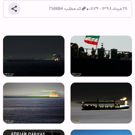
۲۸ مرداد ۱۳۹۸ - ۰۷:۲۹
کد مطلب: 756684