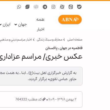
همه
جهان
ایران
اخبار
صفحه اصلی
معارف و سبک زندگی
اخبار مراسم ديني و مذهبي
فاطمیه در جهان ـ پاکستان
عکس خبری/ مراسم عزاداری
به گزارش خبرگزاری اهل بیت(ع) ـ ابنا ـ به همت 
«یاور عباس نقوی» برگزار گردید.
۲ بهمن ۱۳۹۸ - ۱۱:۰۹
کد مطلب: 764322