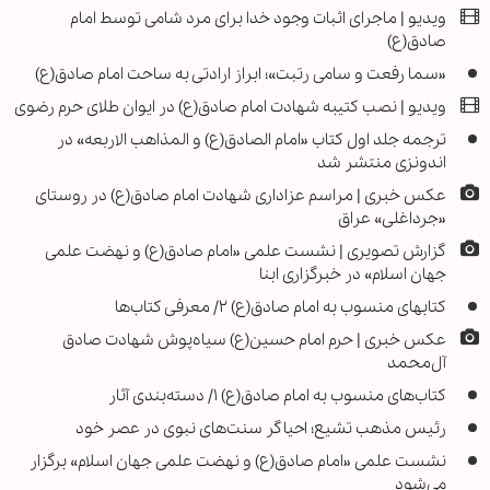
ویدیو | ماجرای اثبات وجود خدا برای مرد شامی توسط امام
صادق(ع)
«سما رفعت و سامی رتبت»؛ ابراز ارادتی به ساحت امام صادق(ع)
ویدیو | نصب کتیبه شهادت امام صادق(ع) در ایوان طلای حرم رضوی
ترجمه جلد اول کتاب «امام الصادق(ع) و المذاهب الاربعه» در
اندونزی منتشر شد
عکس خبری | مراسم عزاداری شهادت امام صادق(ع) در روستای
«جرداغلی» عراق
گزارش تصویری | نشست علمی «امام صادق(ع) و نهضت علمی
جهان اسلام» در خبرگزاری ابنا
کتابهای منسوب به امام صادق(ع) ۲/ معرفی کتاب‌ها
عکس خبری | حرم امام حسین(ع) سیاه‌پوش شهادت صادق
آل‌محمد
کتاب‌های منسوب به امام صادق(ع) ۱/ دسته‌بندی آثار
رئیس مذهب تشیع؛ احیاگر سنت‌های نبوی در عصر خود
نشست علمی «امام صادق(ع) و نهضت علمی جهان اسلام» برگزار
می‌شود