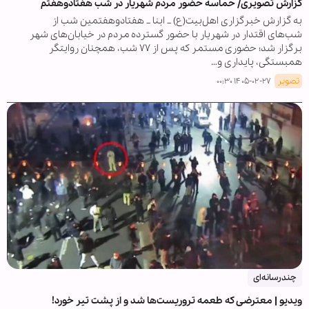
گزارش تصویری/ حماسه حضور مردم شهریار در شب هفتادوهفتم
به گزارش خبرگزاری اهل‌بیت(ع) _ ابنا _ هفتادوهفتمین شب از
شب‌های اقتدار در شهریار با حضور گسترده مردم در خیابان‌های شهر
برگزار شد؛ حضوری مستمر که پس از ۷۷ شب، همچنان روایتگر
همبستگی، پایداری و…
تصویر
۱۴۰۵-۰۲-۲۷ ۰۰:۳۰
چندرسانه‌ای
ویدیو | معترضی که طعمه تروریست‌ها شد و از پشت تیر خورد!