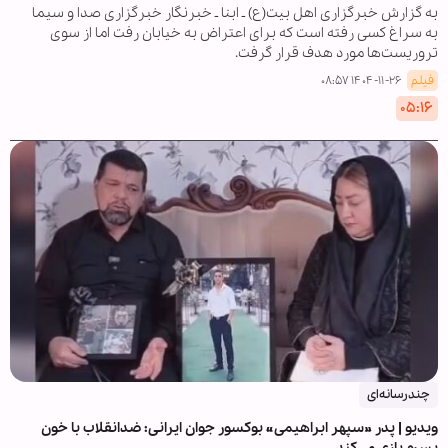
به گزارش خبرگزاری اهل بیت(ع) ـ ابنا ـ خبرنگار خبرگزاری صدا و سیما
به سراغ کسی رفته است که برای اعتراض به خیابان رفت اما از سوی
تروریست‌ها مورد هدف قرار گرفت.
فیلم
۱۴۰۴-۱۱-۲۶ ۰۸:۵۷
۰۵:۱۶
چندرسانه‌ای
ویدیو | پدر »سپهر ابراهیمی« بوکسور جوان ایرانی: ضدانقلاب با خون
پسرم بازی می‌کند