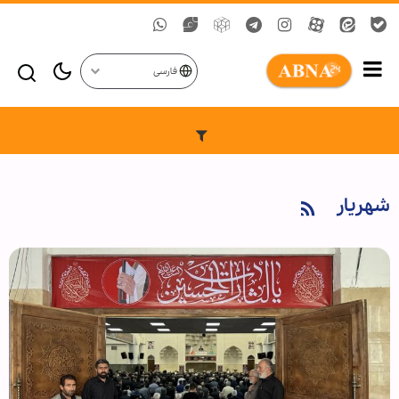
فارسی
شهریار