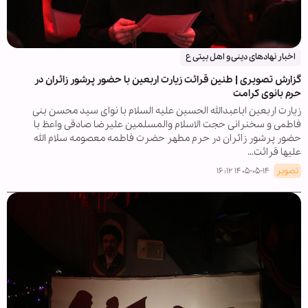
اخبار نهادهای دینی و اهل بیتی ع
گزارش تصویری | طنین قرائت زیارت اربعین با حضور پرشور زائران در
حرم بانوی کرامت
زیارت اربعین اباعبدالله الحسین علیه السلام با نوای سید محسن بنی
فاطمی و سخنرانی حجت الاسلام والمسلمین علیرضا صادقی واعظ با
حضور پرشور زائران در حرم مطهر حضرت فاطمه معصومه سلام الله
علیها قرائت…
تصویر
۱۴۰۵-۰۵-۱۴ ۱۶:۱۲