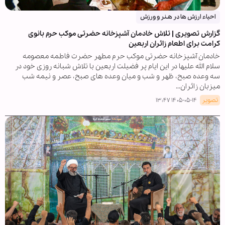
احیاء ارزش ها در هـنر و ورزش
گزارش تصویری | تلاش خادمان آشپزخانه حضرتی موکب حرم بانوی
کرامت برای اطعام زائران اربعین
خادمان آشپزخانه حضرتی موکب حرم مطهر حضرت فاطمه معصومه
سلام الله علیها در این ایام پر فضیلت اربعین با تلاش شبانه روزی خود در
سه وعده صبح، ظهر و شب و میان وعده های صبح، عصر و نیمه شب
میزبان زائران…
تصویر
۱۴۰۵-۰۵-۱۴ ۱۳:۴۷