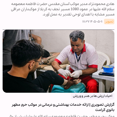
هادی محمودنژاد مدیر موکب آستان مقدس حضرت فاطمه معصومه
سلام الله علیها در عمود 1080 مسیر نجف به کربلا از موکبداران عراقی
مسیر مشایه با اهدای لوحی تقدیر به عمل آورد.
تصویر
۱۴۰۵-۰۵-۱۱ ۱۸:۳۷
احیاء ارزش ها در هـنر و ورزش
گزارش تصویری | ارائه خدمات بهداشتی و درمانی در موکب حرم مطهر
بانوی کرامت
موکب حرم مطهر حضرت فاطمه معصومه سلام الله علیها با بیش از ۵۰