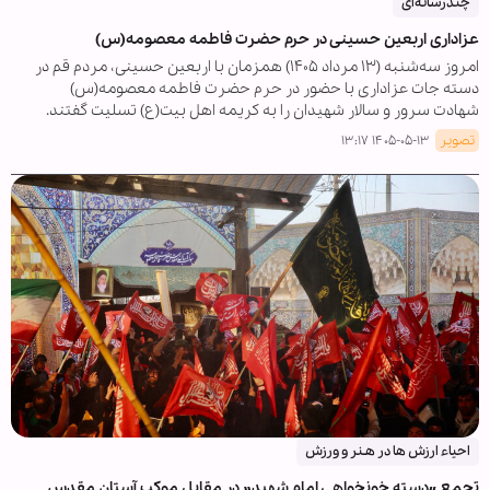
چندرسانه‌ای
عزاداری اربعین حسینی در حرم حضرت فاطمه معصومه(س)
امروز سه‌شنبه (۱۳ مرداد ۱۴۰۵) همزمان با اربعین حسینی، مردم قم در
دسته جات عزاداری با حضور در حرم حضرت فاطمه معصومه(س)
شهادت سرور و سالار شهیدان را به کریمه اهل بیت(ع) تسلیت گفتند.
تصویر
۱۴۰۵-۰۵-۱۳ ۱۳:۱۷
احیاء ارزش ها در هـنر و ورزش
تجمع «دسته خونخواهی امام شهید» در مقابل موکب آستان مقدس