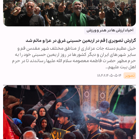
احیاء ارزش ها در هـنر و ورزش
گزارش تصویری | قم در اربعین حسینی غرق در عزا و ماتم شد
خیل عظیم دسته جات عزاداری از مناطق مختلف شهر مقدس قم و
سایر شهرهای ایران و دیگر کشورها در روز اربعین حسینی خود را به
حرم مطهر حضرت فاطمه معصومه سلام الله علیها رساندند تا در حرم
اهل بیت علیهم…
تصویر
۱۴۰۵-۰۵-۱۴ ۱۸:۴۸