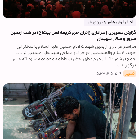
احیاء ارزش ها در هـنر و ورزش
گزارش تصویری | عزاداری زائران حرم کریمه اهل بیت(ع) در شب اربعین
سرور و سالار شهیدان
مراسم عزاداری اربعین شهادت امام حسین علیه السلام با سخنرانی
حجت الاسلام والمسلمین فرحزاد و مداحی سید علی حسینی نژاد در
جمع پرشور زائران حرم مطهر حضرت فاطمه معصومه سلام الله علیها
برگزار شد.
تصویر
۱۴۰۵-۰۵-۱۴ ۱۵:۳۳