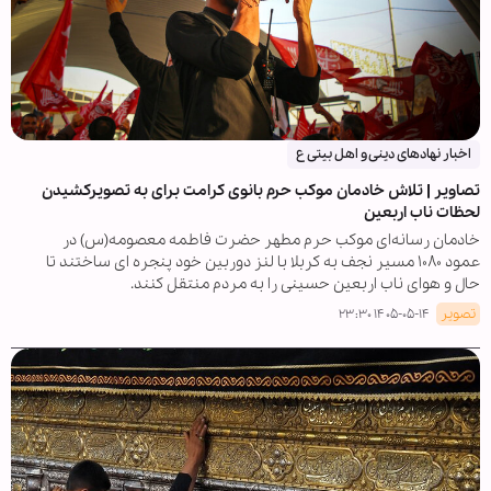
اخبار نهادهای دینی و اهل بیتی ع
تصاویر | تلاش خادمان موکب حرم بانوی کرامت برای به تصویرکشیدن
لحظات ناب اربعین
خادمان رسانه‌ای موکب حرم مطهر حضرت فاطمه معصومه(س) در
عمود ۱۰۸۰ مسیر نجف به کربلا با لنز دوربین خود پنجره ای ساختند تا
حال و هوای ناب اربعین حسینی را به مردم منتقل کنند.
تصویر
۱۴۰۵-۰۵-۱۴ ۲۳:۳۰