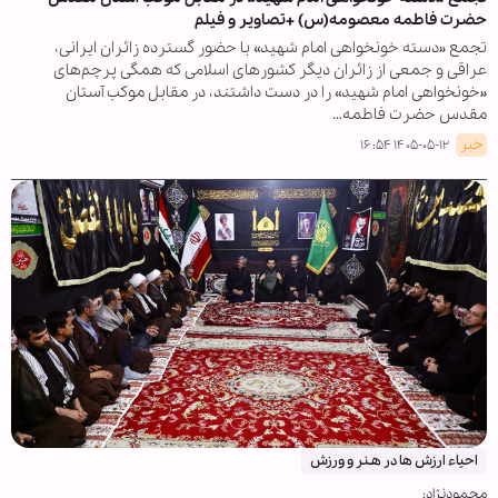
حضرت فاطمه معصومه(س) +تصاویر و فیلم
تجمع «دسته خونخواهی امام شهید» با حضور گسترده زائران ایرانی،
عراقی و جمعی از زائران دیگر کشورهای اسلامی که همگی پرچم‌های
«خونخواهی امام شهید» را در دست داشتند، در مقابل موکب آستان
مقدس حضرت فاطمه…
خبر
۱۴۰۵-۰۵-۱۲ ۱۶:۵۴
احیاء ارزش ها در هـنر و ورزش
محمودنژاد: