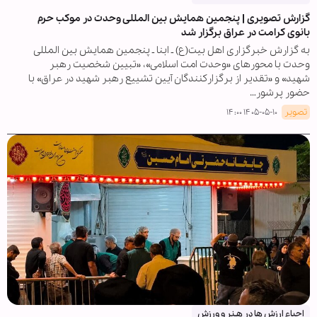
گزارش تصویری | پنجمین همایش بین المللی وحدت در موکب حرم
بانوی کرامت در عراق برگزار شد
به گزارش خبرگزاری اهل بیت(ع) ـ ابنا ـ پنجمین همایش بین المللی
وحدت با محورهای «وحدت امت اسلامی»، «تبیین شخصیت رهبر
شهید» و «تقدیر از برگزارکنندگان آیین تشییع رهبر شهید در عراق» با
حضور پرشور…
تصویر
۱۴۰۵-۰۵-۱۰ ۱۴:۰۰
احیاء ارزش ها در هـنر و ورزش