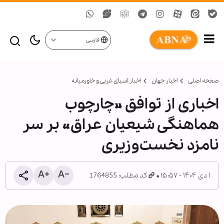
فارسی
صفحه اصلی
اخبار جهان
اخبار آسیای غربی و خاورمیانه
اخباری از توافق »چارچوب
هماهنگی شیعیان عراق« بر سر
نامزد نخست‌وزیری
۱ دی ۱۴۰۴ - ۱۵:۵۷
کد مطلب: 1764855