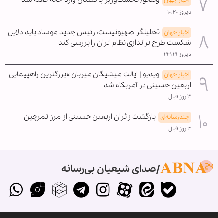
ویدیو/ نخست‌وزیر پاکستان وارد خانه کعبه شد
اخبار جهان
دیروز ۱۰:۲۰
تحلیلگر صهیونیست: رئیس جدید موساد باید دلایل
اخبار جهان
شکست طرح براندازی نظام ایران را بررسی کند
دیروز ۲۳:۲۱
ویدیو | ایالت میشیگان میزبان »بزرگترین راهپیمایی
اخبار جهان
اربعین حسینی در آمریکا« شد
۳ روز قبل
بازگشت زائران اربعین حسینی از مرز تمرچین
چندرسانه‌ای
۳ روز قبل
صدای شیعیان بی‌رسانه