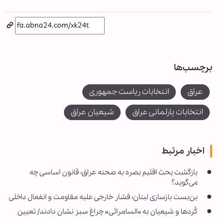
برچسب‌ها
عراق
انتخابات ریاست جمهوری
انتخابات پارلمانی عراق
شیعیان عراق
اخبار مرتبط
بازگشت بحث اقلیم بصره به صحنه عراق؛ قانون اساسی چه
می‌گوید؟
بن‌بست بازسازی لبنان؛ فشار خارجی علیه مقاومت و انفعال داخلی
کُردها و شیعیان به »السامرائی« چراغ سبز نشان دادند/ تعیین