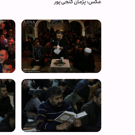
عکس: پژمان گنجی پور