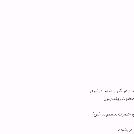
ن در گلزار شهدای تبریز
م حضرت زینب(س)
 حرم حضرت معصومه(س)