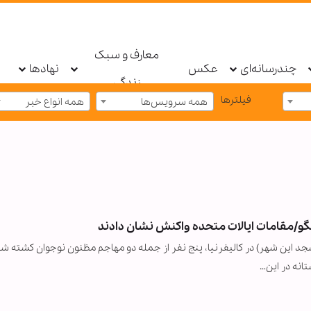
معارف و سبک
چندرسانه‌ای
عکس
نهادها
زندگی
فیلترها
همه سرویس‌ها
همه انواع خبر
یگو/مقامات ایالات متحده واکنش نشان دادند
جد این شهر) در کالیفرنیا، پنج نفر از جمله دو مهاجم مظنون نوجوان کشته شد
انه در این…