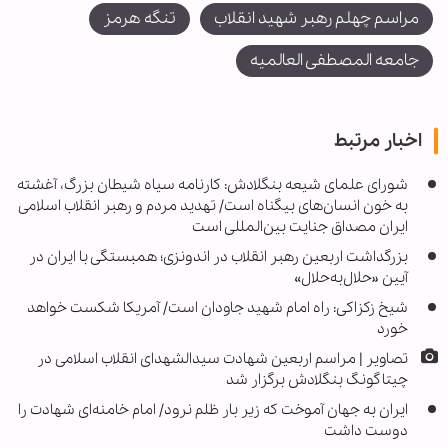
مراسم چهلم رهبر شهید انقلاب
تنگه هرمز
جامعه المصطفی العالمیه
اخبار مرتبط
شورای علمای شیعه بنگلادش: کارنامه سیاه شیطان بزرگ، آغشته
به خون انسان‌های بیگناه است/ تهدید مردم و رهبر انقلاب اسلامی
ایران مصداق جنایت بین‌المللی است
بزرگداشت اربعین رهبر انقلاب در اندونزی؛ همبستگی با ایران در
آیین «حلال‌به‌حلال»
شیخ زکزاکی: راه امام شهید جاودان است/ آمریکا شکست خواهد
خورد
تصاویر | مراسم اربعین شهادت سیدالشهدای انقلاب اسلامی در
چیتاگونگ بنگلادش برگزار شد
ایران به جهان آموخت که زیر بار ظلم نرود/ امام خامنه‌ای شهادت را
دوست داشت