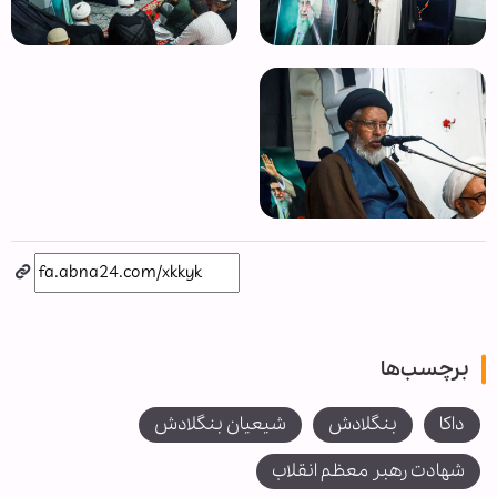
برچسب‌ها
داکا
بنگلادش
شیعیان بنگلادش
شهادت رهبر معظم انقلاب