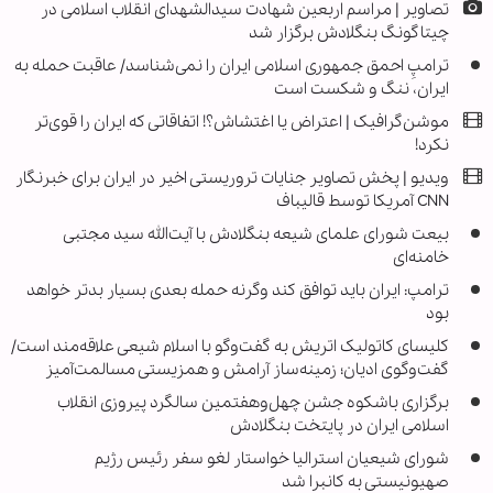
تصاویر | مراسم اربعین شهادت سیدالشهدای انقلاب اسلامی در
چیتاگونگ بنگلادش برگزار شد
ترامپِ احمق جمهوری اسلامی ایران را نمی‌شناسد/ عاقبت حمله به
ایران، ننگ و شکست است
موشن‌گرافیک | اعتراض یا اغتشاش؟! اتفاقاتی که ایران را قوی‌تر
نکرد!
ویدیو | پخش تصاویر جنایات تروریستی اخیر در ایران برای خبرنگار
CNN آمریکا توسط قالیباف
بیعت شورای علمای شیعه بنگلادش با آیت‌الله سید مجتبی
خامنه‌ای
ترامپ: ایران باید توافق کند وگرنه حمله بعدی بسیار بدتر خواهد
بود
کلیسای کاتولیک اتریش به گفت‌وگو با اسلام شیعی علاقه‌مند است/
گفت‌وگوی ادیان؛ زمینه‌ساز آرامش و همزیستی مسالمت‌آمیز
برگزاری باشکوه جشن چهل‌وهفتمین سالگرد پیروزی انقلاب
اسلامی ایران در پایتخت بنگلادش
شورای شیعیان استرالیا خواستار لغو سفر رئیس رژیم
صهیونیستی به کانبرا شد