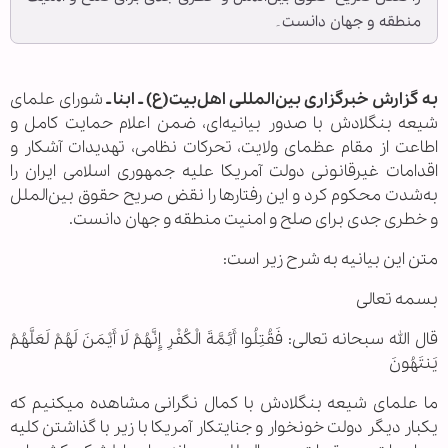
منطقه و جهان دانست۔
به گزارش خبرگزاری بین‌المللی اهل‌بیت(ع) ـ ابنا ـ
شورای علمای
شیعه بنگلادش با صدور بیانیه‌ای، ضمن اعلام حمایت کامل و
اطاعت از مقام عظمای ولایت، تحرکات نظامی، تهدیدات آشکار و
اقدامات غیرقانونی دولت آمریکا علیه جمهوری اسلامی ایران را
به‌شدت محکوم کرد و این رفتارها را نقض صریح حقوق بین‌الملل
و خطری جدی برای صلح و امنیت منطقه و جهان دانست.
متن این بیانیه به شرح زیر است:
بسمه تعالی
قال الله سبحانه تعالی: فَقُتِلُوا أَئِمَّةَ الْکُفْرِ إِنَّهُمْ لَا أَیْمَنَ لَهُمْ لَعَلَّهُمْ
یَنتَهُونَ
ما علمای شیعه بنگلادش با کمال نگرانی مشاهده میکنیم که
یکبار دیگر دولت خونخوار و جنایتکار آمریکا با زیر با گذاشتن کلیه