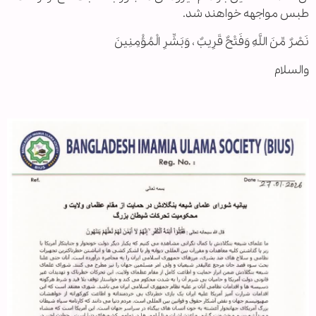
طبس مواجهه خواهند شد.
نَصْرٌ مِّنَ اللَّهِ وَفَتْحٌ قَرِیبٌ ، وَبَشِّرِ الْمُؤْمِنِینَ
والسلام
.