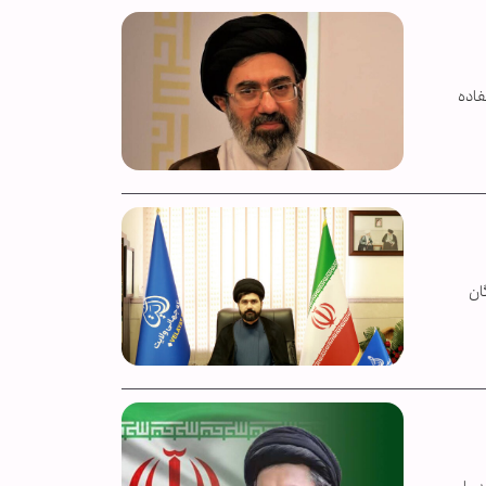
اده
ان