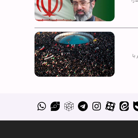
 را
ین شهر با