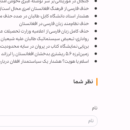
جنجال در موریتانی بر سر نوشته عبری «خوش آمدی
حذف فارسی از فرهنگ افغانستان امری محال است/ زب
هشدار استاد دانشگاه کابل: طالبان در صدد حذف 
حذف نظام‌مند زبان فارسی در افغانستان
حذف کامل زبان فارسی از اعلامیه وزارت تحصیلات عال
رواداری: تبعیض سیستماتیک طالبان علیه شیعیان و
برپایی نمایشگاه کتاب در پروان در سایه محدودیت
زمین‌لرزه ۵.۶ ریشتری بدخشان افغانستان را لرزاند
اسلام یا هویت؟ هشدار یک سیاستمدار افغان درباره 
نظر شما
نام