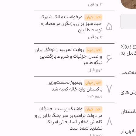
۳ روز قبل
درخواست مالک شهرک
اخبار جهان
امید سبز برای بازنگری در مصادره
توسط طالبان
۳ روز قبل
افتتاح پروژه
روایت العربیه از توافق ایران
اخبار مهم
کامل به
و عمان؛ جزئیات و شروط بازگشایی
تنگه هرمز
۲ روز قبل
به‌شمار
ویدیو/ نخست‌وزیر
اخبار جهان
پاکستان وارد خانه کعبه شد
رزش‌های
دیروز ۱۰:۲۰
واشنگتن‌پست: اختلافات
اخبار جهان
انستان
در دولت ترامپ بر سر جنگ با ایران و
کاهش ذخایر تسلیحاتی آمریکا
تشدید شده است
بهی از
۲ روز قبل