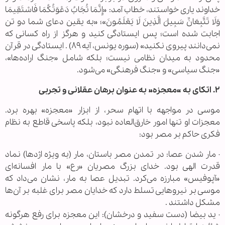
خداوند یاری خواستند، خطاب آمد: «إِنَّمَا تُجَابُ دَعْوَتُکُمَا فَاسْتَقِیمَا
وَلَا تَتَّبِعَانِّ سَبِیلَ الَّذِینَ لَا یَعْلَمُونَ»؛ «به یقین دعای شما دو تن
اجابت شده است؛ پس ایستادگی کنید و هرگز از راه کسانی که
نمی‌دانند پیروی نکنید» (سوره یونس، آیه ۸۹) . ایستادگی در قرآن
محدود به میدان نظامی نیست؛ بلکه شامل «جنگ اراده‌ها»،
«جنگ سیاسی» و «جنگ فرهنگی» می‌شود.
۲. اتکای به «معجزه» به عنوان برهان عقلانی و تجربی
موسی در مواجهه با اتهام سحر، از ابزار «معجزه» بهره برد.
معجزات او تنها امور خارق‌العاده نبود، بلکه پاسخی قاطع به نظام
فکری حاکم بر مصر بود:
· مار شدن عصا: در تمدن مصر باستان، مار (به ویژه اژدها) نماد
قدرت الهی بود. خدای بزرگ مصریان «رع» با مار افسانه‌ای
«آپوفیس» مبارزه می‌کرد. تبدیل عصا به مار، نشان می‌داد که
موسی بر نیروهایی تسلط دارد که خدایان مصر برای غلبه بر آن‌ها
مشکل داشتند .
· ید بیضا (دست سفید و درخشان): این معجزه برای رفع هرگونه