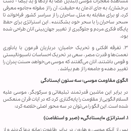
مشاهده معجزات موسی (تبدیل عصا به اژدها و ید بیضا - دست
درخشان)، به جای اذعان به حقیقت، آن را از مقوله «جادو» معرفی
کرد. او برای مقابله به مثل، ساحران را از سراسر کشور فراخواند تا
«سحر ساحران را با سحر خود بشکنند» . این استراتژی برای حفظ
پایگاه فکری مردم و جلوگیری از تغییر جهان‌بینی آنان طراحی شده
بود.
۳. تفرقه افکنی و تحریک حامیان: درباریان فرعون با یادآوری
نعمت‌ها و قدرت مصر، سعی در تحریک احساسات ناسیونالیستی
و قومی داشتند. آنان می‌گفتند که موسی می‌خواهد «سنت پدران را
تغییر دهد» و جامعه را از هم بپاشد .
الگوی مقاومت موسی: سه ستون ایستادگی
در برابر این ماشین قدرتمند تبلیغاتی و سرکوبگر، موسی علیه
السلام الگویی از مقاومت را پایه‌گذاری کرد که در آیات قرآن منعکس
شده است. این الگو را می‌توان در سه محور اصلی خلاصه کرد:
۱. استراتژی «ایستادگی» (صبر و استقامت)
پس از آنکه موسی و هارون در برابر طاغوت زمانه دعا کردند و از