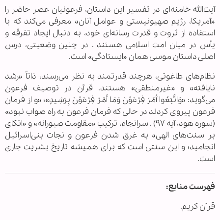
آیت‌الله خامنه‌ای در تفسیر این داستان، فرعونیان عصر حاضر را
«آمریکا، رژیم صهیونیستی و عوامل آنان» معرفی می‌کند که با
استفاده از ثروت و قدرت رسانه‌ای خود، به دنبال ایجاد تفرقه و
یأس در میان امت اسلامی هستند . در چنین وضعیتی، درس
اصلی داستان موسی همان «ایستادگی» است.
نظام‌های طاغوتی، هرچند قدرتمند به نظر می‌رسند، ذاتاً «رشد
نایافته» و «غیرمنطقی» هستند. قرآن در توصیف فرعون
می‌گوید: «وَاتَّبَعُوا أَمْرَ فِرْعَوْنَ وَمَا أَمْرُ فِرْعَوْنَ بِرَشِیدٍ»؛ «و از فرمان
فرعون پیروی کردند در حالی که فرمان فرعون به راه صواب نبود»
(سوره هود، آیه ۹۷) . سرانجام، ترکیب «مقاومت صبورانه» و «اتکای
بر سنت‌های الهی» به غرق شدن فرعون و نجات بنی‌اسرائیل
انجامید؛ و این سنتی است که برای همیشه تاریخ بشریت جاری
است.
فهرست منابع:
قرآن کریم.