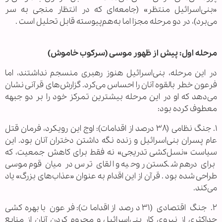
«بنی‌اسرائیل منتظر» (جامعه‌ای که در انتظار منجی به سر
می‌برد)، در دو مرحله مجزا اما به‌هم‌پیوسته قابل تحلیل است .
مرحله اول: پیش از ظهور موسی (سرکوب خاموش)
در این مرحله، بنی‌اسرائیل هنوز رهبری منسجم نداشتند، اما
فرعون خطر بالقوه آنان را احساس می‌کرد. گزارش‌های قرآنی نشان
می‌دهد که او در این مرحله بیشترین تمرکز خود را بر دو جبهه
معطوف کرده بود:
۱. جنگ نظامی (۳۸ درصد از اقدامات): اوج این رویکرد، فرمان قتل
عام پسران بنی‌اسرائیل و زنده نگه داشتن دختران آنان بود. این
سیاست «نسل‌کشی تدریجی» نه فقط برای کاهش جمعیت، که
برای درهم شکستن روحیه و القای ترس در میان قوم موسی
طراحی شده بود . قرآن از این اقدام به عنوان «عذاب‌های بزرگ» یاد
می‌کند.
۲. جنگ اقتصادی (۳۱ درصد از اقدامات): فرعون با بهره‌کشی
حداکثری از نیروی کار بنی‌اسرائیل و محروم کردن آنان از منابع