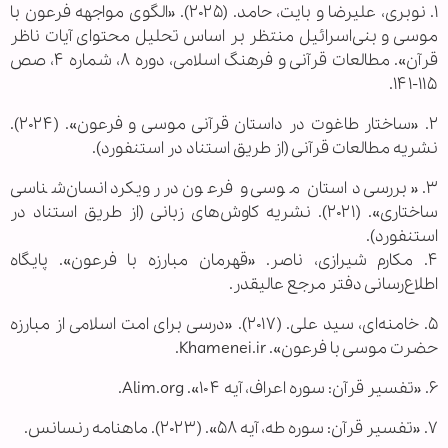
۱. نوبری، علیرضا و بایت، حامد. (۲۰۲۵). «الگوی مواجهه فرعون با
موسی و بنی‌اسرائیل منتظر بر اساس تحلیل محتوای آیات ناظر
قرآن». مطالعات قرآنی و فرهنگ اسلامی، دوره ۸، شماره ۴، صص
۱۱۵-۱۴۱.
۲. «ساختار طاغوت در داستان قرآنی موسی و فرعون». (۲۰۲۴).
نشریه مطالعات قرآنی (از طریق استناد در استنفورد).
۳. «بررسی داستان موسی و فرعون در رویکرد انسان‌شناسی
ساختاری». (۲۰۲۱). نشریه کاوش‌های زبانی (از طریق استناد در
استنفورد).
۴. مکارم شیرازی، ناصر. «قهرمان مبارزه با فرعون». پایگاه
اطلاع‌رسانی دفتر مرجع عالیقدر.
۵. خامنه‌ای، سید علی. (۲۰۱۷). «درسی برای امت اسلامی از مبارزه
حضرت موسی با فرعون». Khamenei.ir.
۶. «تفسیر قرآن: سوره اعراف، آیه ۱۰۴». Alim.org.
۷. «تفسیر قرآن: سوره طه، آیه ۵۸». (۲۰۲۳). ماهنامه رنسانس.