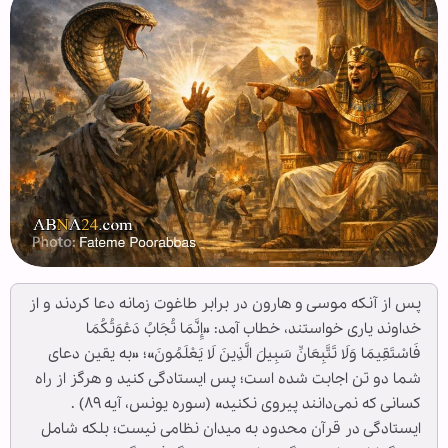
پس از آنکه موسی و هارون در برابر طاغوت زمانه دعا کردند و از
خداوند یاری خواستند، خطاب آمد: «إِنَّمَا تُجَابُ دَعْوَتُکُمَا
فَاسْتَقِیمَا وَلَا تَتَّبِعَانِّ سَبِیلَ الَّذِینَ لَا یَعْلَمُونَ»؛ «به یقین دعای
شما دو تن اجابت شده است؛ پس ایستادگی کنید و هرگز از راه
کسانی که نمی‌دانند پیروی نکنید» (سوره یونس، آیه ۸۹) .
ایستادگی در قرآن محدود به میدان نظامی نیست؛ بلکه شامل