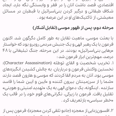
اقتصادی، قصد داشت آنان را در فقر و وابستگی نگه دارد. ایجاد
شکاف طبقاتی و درگیر کردن بنی‌اسرائیل با قبطیان در مسائل
معیشتی، از تاکتیک‌های او در این عرصه بود .
مرحله دوم: پس از ظهور موسی (تقابل آشکار)
با بعثت موسی، ماهیت تقابل به طور کامل دگرگون شد. اکنون
فرعون با یک رهبر الهی و یک جنبش مردمی روبرو بود که خواستار
«رهایی بنی‌اسرائیل» بودند. در این مرحله، جنگ تبلیغاتی با ۴۸
درصد، مهم‌ترین ابزار فرعون شد :
۱. تخریب شخصیت و القای توطئه (Character Assassination):
نخستین واکنش فرعون و درباریان، به چالش کشیدن انگیزه‌های
موسی بود. آنان به مردم القا کردند که موسی و هارون قصد دارند
«شما را از سرزمینتان بیرون کنند» و «آیین و آیین شما را فاسد
سازند» . اینگونه، یک دعوای الهی به یک «تهدید امنیتی و هویتی»
تقلیل یافت. فرعون با زیرکی، نگرانی‌های قوم خود را در قالب یک
«خطر سیاسی» بازتعریف کرد .
۲. افسون‌زدایی از معجزه (جادو تلقی کردن معجزه): فرعون پس از