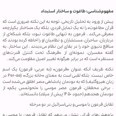
مفهوم‌شناسی: طاغوت و ساختار استبداد
پیش از ورود به تحلیل تاریخی، توجه به این نکته ضروری است که
قرآن «طاغوت» را نه یک تمایل فردی، بلکه یک «ساختار یکپارچه»
معرفی می‌کند . فرعون به تنهایی طاغوت نبود؛ بلکه شبکه‌ای از
درباریان، ساحران، مستشاران و نظامیان او را احاطه کرده بودند که
منافع دنیوی خود را در بقای این نظام می‌دیدند . این ساختار، به
گفته مفسران، نمونه‌ای از «فرهنگ تحت کنترل قدرت‌های
مستقر» است که در برابر هرگونه تغییر اصیل مقاومت می‌کند .
نکته ظریف آنکه عنوان «فرعون» (به عربی: فرعون) یک اسم
خاص نیست، بلکه لقبی است به معنای «خانه بزرگ» (Per-aa در
زبان هیروگلیف) که به دودمان پادشاهی مصر اطلاق می‌شده است
. برخی محققان، فرعون عصر موسی را «تحوتمس یکم» از
دودمان هجدهم (حدود ۱۴۵۰ پیش از میلاد) دانسته‌اند .
تقابل فرعون با موسی و بنی‌اسرائیل در دو مرحله
پژوهش‌های قرآنی نشان می‌دهد که تقابل فرعون با موسی و