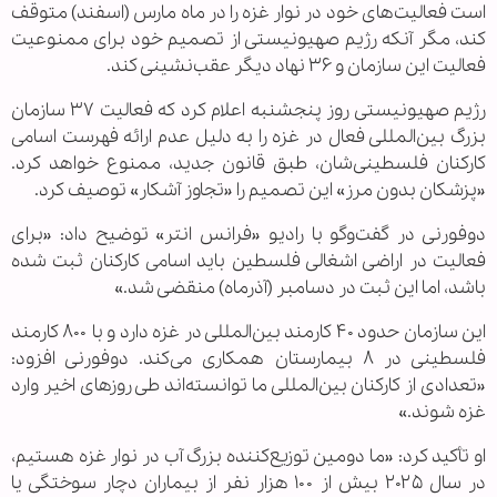
است فعالیت‌های خود در نوار غزه را در ماه مارس (اسفند) متوقف
کند، مگر آنکه رژیم صهیونیستی از تصمیم خود برای ممنوعیت
فعالیت این سازمان و ۳۶ نهاد دیگر عقب‌نشینی کند.
رژیم صهیونیستی روز پنجشنبه اعلام کرد که فعالیت ۳۷ سازمان
بزرگ بین‌المللی فعال در غزه را به دلیل عدم ارائه فهرست اسامی
کارکنان فلسطینی‌شان، طبق قانون جدید، ممنوع خواهد کرد.
«پزشکان بدون مرز» این تصمیم را «تجاوز آشکار» توصیف کرد.
دوفورنی در گفت‌وگو با رادیو «فرانس انتر» توضیح داد: «برای
فعالیت در اراضی اشغالی فلسطین باید اسامی کارکنان ثبت شده
باشد، اما این ثبت در دسامبر (آذرماه) منقضی شد.»
این سازمان حدود ۴۰ کارمند بین‌المللی در غزه دارد و با ۸۰۰ کارمند
فلسطینی در ۸ بیمارستان همکاری می‌کند. دوفورنی افزود:
«تعدادی از کارکنان بین‌المللی ما توانسته‌اند طی روزهای اخیر وارد
غزه شوند.»
او تأکید کرد: «ما دومین توزیع‌کننده بزرگ آب در نوار غزه هستیم،
در سال ۲۰۲۵ بیش از ۱۰۰ هزار نفر از بیماران دچار سوختگی یا