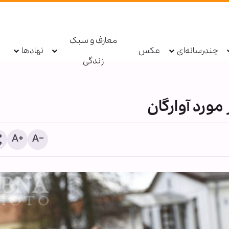
معارف و سبک
چندرسانه‌ای
عکس
نهادها
زندگی
مورد آوارگان
گزارش تصویری | برگزاری م
عزاداری اربعین حسینی در ک
پاکستان