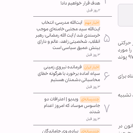
هدف قرار خواهیم داد!
۲ روز قبل
آیت‌الله مدرسی: انتخاب
اخبار مهم
آیت‌الله سید مجتبی خامنه‌ای موجب
خرسندی شد / آیت الله رمضانی: رهبر
انقلاب، شخصیتی زاهد، عالم و دارای
 حرکتی
بینش عمیق سیاسی است
ا مورد
۳ روز قبل
تفتیش قرار دهند و در صورت همراه داشتن اشیاء قمیتی (همچون طلا و جواهرات و نیز پول نقد) به ارزش بیش از ۹۷۶ پوند
فرمانده نیروی زمینی
اخبار ایران
سپاه: آماده برخورد با هرگونه خطای
اه برای
محاسباتی دشمنان هستیم
۳ روز قبل
سال ۱۹۴۰ میلادی تصویب کرد، تشبیه
ویدیو | اعترافات دو
چندرسانه‌ای
جاسوس موساد که امروز اعدام
شدند
۳ روز قبل
انون در
پیاده‌روی جاماندگان
چندرسانه‌ای