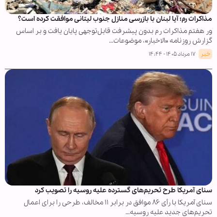
مذاکرات رم؛ آیا لبنان با بازرسی منازل جنوب لیتانی موافقت کرده است؟
ور هفتم مذاکرات رم بدون پیشرفت قابل‌توجهی پایان یافت و بر اساس
گزارش روزنامه «الاخبار»، موضوعات…
خبر
۱۷ مرداد ۱۴۰۵ - ۱۴:۴۴
سنای آمریکا طرح تحریم‌های گسترده علیه روسیه را تصویب کرد
سنای آمریکا با رأی ۸۶ موافق در برابر ۱۱ مخالف، طرحی را برای اعمال
تحریم‌های جدید علیه روسیه…