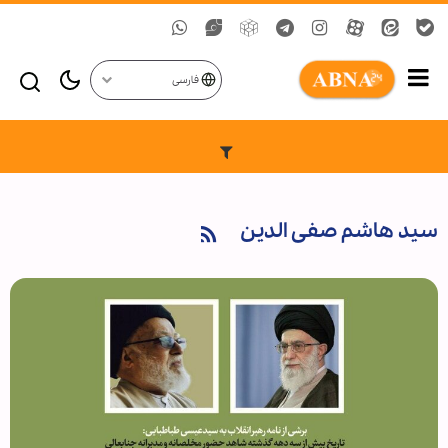
فارسی
سید هاشم صفی الدین