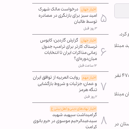
درخواست مالک شهرک
اخبار جهان
امید سبز برای بازنگری در مصادره
توسط طالبان
۳ روز قبل
 کرد.
گزارش گاردین: کابوس
اخبار جهان
ارهای قطعی تشخیصی، دو هزار و ۱۷۵ بیمار جدید مبتلا
ترسناک کارتر برای ترامپ؛ جدول
زمانی مذاکرات ایران تا انتخابات
میان‌دوره‌ای؟
۱۲ ساعت قبل
در طول ۲۴ ساعت گذشته، ۹۱ بیمار کووید ۱۹ جان خود را از دست دادند و مجموع جان باختگان این بیماری به ۱۳۹ هزار و ۴۷۸ نفر
روایت العربیه از توافق ایران
اخبار مهم
و عمان؛ جزئیات و شروط بازگشایی
تنگه هرمز
 ترخیص شده‌اند. دو هزار و ۱۶۷ نفر از بیماران مبتلا
۲ روز قبل
اخبار نهادهای دینی و اهل بیتی ع
گرامیداشت سپهبد شهید
سیدعبدالرحیم موسوی در حرم بانوی
ستان در وضعیت نارنجی، ۱۵۴ شهرستان در وضعیت زرد و ۹ شهرستان در
کرامت