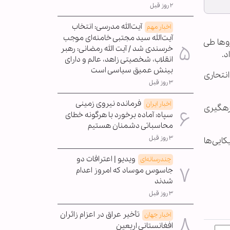
۲ روز قبل
آیت‌الله مدرسی: انتخاب
اخبار مهم
آیت‌الله سید مجتبی خامنه‌ای موجب
روها طی
خرسندی شد / آیت الله رمضانی: رهبر
انقلاب، شخصیتی زاهد، عالم و دارای
بینش عمیق سیاسی است
نتحاری
۳ روز قبل
فرمانده نیروی زمینی
اخبار ایران
رهگیری
سپاه: آماده برخورد با هرگونه خطای
محاسباتی دشمنان هستیم
۳ روز قبل
ایی‌ها
ویدیو | اعترافات دو
چندرسانه‌ای
جاسوس موساد که امروز اعدام
شدند
۳ روز قبل
تأخیر عراق در اعزام زائران
اخبار جهان
افغانستانی اربعین