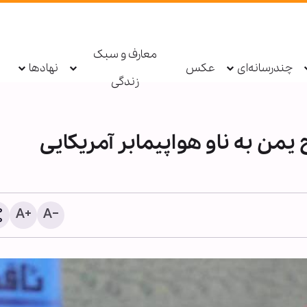
معارف و سبک
چندرسانه‌ای
عکس
نهادها
زندگی
من به ناو هواپیمابر آمریکایی
دعاهای ویژه امام صادق(ع) 
زائران و خادمان امام حسین