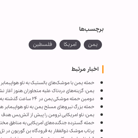
برچسب‌ها
یمن
آمریکا
فلسطین
اخبار مرتبط
حمله یمن با موشک‌های بالستیک به ناو هواپیمابر 
یمن: گزینه‌های دردناک علیه متجاوزان هنوز آغاز 
دومین حمله موشکی یمن در ۲۴ ساعت گذشته به تل‌آویو
حمله بزرگ نیروهای مسلح یمن به ناو هواپیمابر هر
یمن: ناو امریکایی ترومن را پیش از آتش‌بس هدف گ
حمله گسترده جنگنده‌های آمریکایی به مناطق مختلف یمن/ شهادت ۱۳ شهروند یم
پرتاب موشک ذوالفقار به فرودگاه بن گوریون در تل 