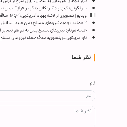
فرار ناوهای امریکایی به شمال دریای سرخ از ترس 
سرنگونی یک پهپاد آمریکایی دیگر بر فراز آسمان ی
ویدیو | تصاویری از لاشه پهپاد آمریکایی MQ-۹ ساقط‌شده در یمن
۲ عملیات جدید نیروهای مسلح یمن علیه اسرائیل و آمریکا/ حمله به تل‌آویو و سرنگونی پهپاد شناسایی دشمن
حمله دوباره نیروهای مسلح یمن به ناو هواپیمابر 
ناو آمریکایی «وینسون» هدف حمله نیروهای مسلح 
نظر شما
نام