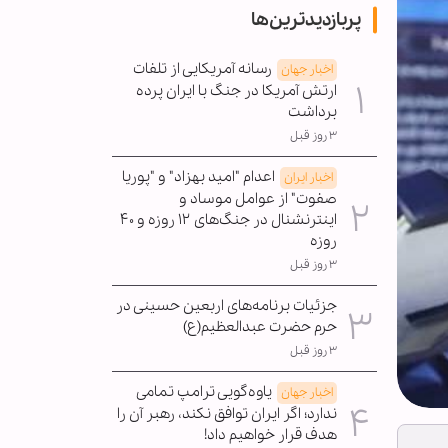
پربازدیدترین‌ها
رسانه آمریکایی از تلفات
اخبار جهان
ارتش آمریکا در جنگ با ایران پرده
برداشت
۳ روز قبل
اعدام "امید بهزاد" و "پوریا
اخبار ایران
صفوت" از عوامل موساد و
اینترنشنال در جنگ‌های ۱۲ روزه و ۴۰
روزه
۳ روز قبل
جزئیات برنامه‌های اربعین حسینی در
حرم حضرت عبدالعظیم(ع)
۳ روز قبل
یاوه‌گویی ترامپ تمامی
اخبار جهان
ندارد؛ اگر ایران توافق نکند، رهبر آن را
هدف قرار خواهیم داد!