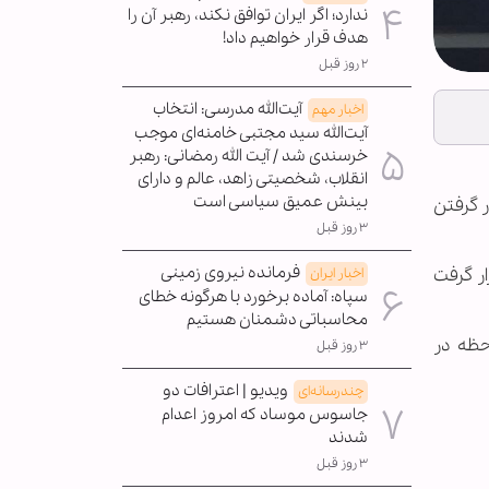
ندارد؛ اگر ایران توافق نکند، رهبر آن را
هدف قرار خواهیم داد!
۲ روز قبل
آیت‌الله مدرسی: انتخاب
اخبار مهم
آیت‌الله سید مجتبی خامنه‌ای موجب
خرسندی شد / آیت الله رمضانی: رهبر
انقلاب، شخصیتی زاهد، عالم و دارای
بینش عمیق سیاسی است
 گرفتن
۳ روز قبل
فرمانده نیروی زمینی
ر گرفت
اخبار ایران
سپاه: آماده برخورد با هرگونه خطای
محاسباتی دشمنان هستیم
حظه در
۳ روز قبل
ویدیو | اعترافات دو
چندرسانه‌ای
جاسوس موساد که امروز اعدام
شدند
۳ روز قبل