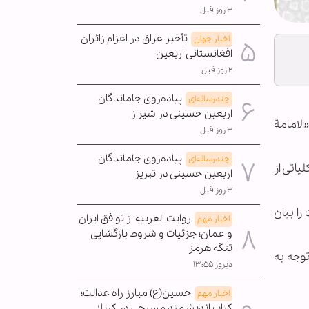
۳ روز قبل
تأخیر عراق در اعزام زائران
اخبار جهان
افغانستانی اربعین
۲ روز قبل
پیاده‌روی جاماندگان
چندرسانه‌ای
اربعین حسینی در شیراز
لامامة
۳ روز قبل
پیاده‌روی جاماندگان
چندرسانه‌ای
یاتی از
اربعین حسینی در تبریز
۳ روز قبل
ا بیان
روایت العربیه از توافق ایران
اخبار مهم
و عمان؛ جزئیات و شروط بازگشایی
تنگه هرمز
توجه به
دیروز ۱۳:۵۵
حسین(ع) مبارز راه عدالت؛
اخبار مهم
کتاب اندیشمند مسیحی در کربلا