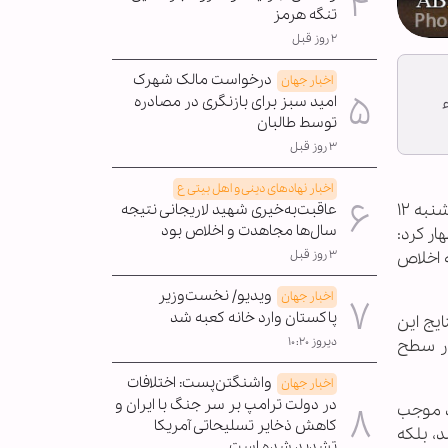
تنگه هرمز
۲ روز قبل
درخواست مالک شهرک
اخبار جهان
امید سبز برای بازنگری در مصادره
توسط طالبان
۳ روز قبل
اخبار نهادهای دینی و اهل بیتی ع
به گزارش خبرگزاری اهل بیت(ع) ـ ابنا ـ آیت‌الله رضا رمضانی، نماینده مردم گیلان در مجلس خبرگان رهبری، ظهر امروز پنج‌شنبه ۱۲
عاقبت‌به‌خیری شهید لاریجانی نتیجه
سال‌ها مجاهدت و اخلاص بود
ار کرد:
 اخلاص
۳ روز قبل
ویدیو/ نخست‌وزیر
اخبار جهان
پاکستان وارد خانه کعبه شد
ایج این
دیروز ۱۰:۲۰
در سطح
واشنگتن‌پست: اختلافات
اخبار جهان
در دولت ترامپ بر سر جنگ با ایران و
د موجب
کاهش ذخایر تسلیحاتی آمریکا
د، بلکه
تشدید شده است