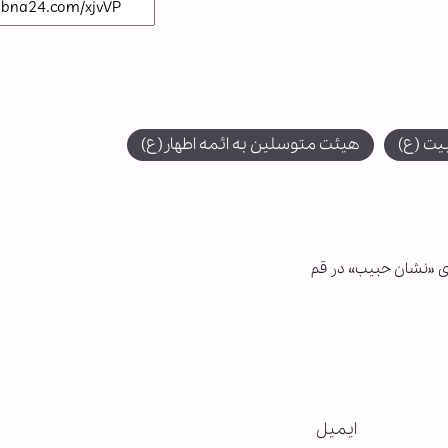
یت (ع)
هیئت متوسلین به ائمه اطهار(ع)
ای «نشان حبیب» در قم
ایمیل