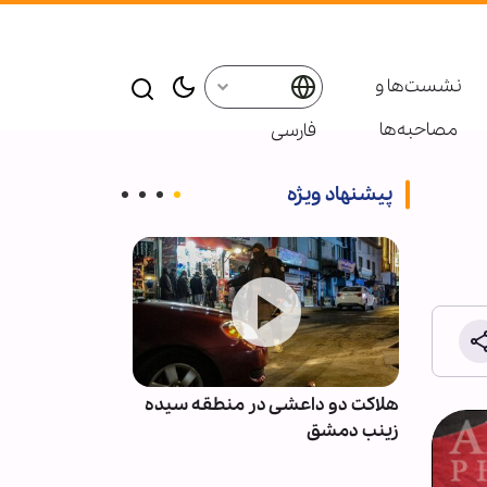
نشست‌ها و
مصاحبه‌ها
فارسی
پیشنهاد ویژه
نان پس
هلاکت دو داعشی در منطقه سیده
انصارالله: مزدو
با
زینب دمشق
نظامی عربستان 
نخواهند بود