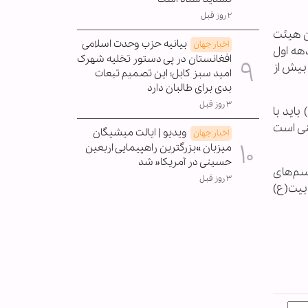
۲ روز قبل
ن هیئت
بیانیه حزب وحدت اسلامی
اخبار جهان
هه اول
افغانستان در پی دستور تخلیه شهرک
بیش از
امید سبز کابل؛ این تصمیم تبعات
بدی برای طالبان دارد
۳ روز قبل
اید با
ینی است
ویدیو | ایالت میشیگان
اخبار جهان
میزبان »بزرگترین راهپیمایی اربعین
حسینی در آمریکا« شد
سم‌های
۳ روز قبل
 بیت(ع)