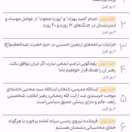
۳ روز قبل
اعدام "امید بهزاد" و "پوریا صفوت" از عوامل موساد و
اخبار ایران
اینترنشنال در جنگ‌های ۱۲ روزه و ۴۰ روزه
۳ روز قبل
جزئیات برنامه‌های اربعین حسینی در حرم حضرت عبدالعظیم(ع)
۳ روز قبل
یاوه‌گویی ترامپ تمامی ندارد؛ اگر ایران توافق نکند،
اخبار جهان
رهبر آن را هدف قرار خواهیم داد!
۲ روز قبل
آیت‌الله مدرسی: انتخاب آیت‌الله سید مجتبی خامنه‌ای
اخبار مهم
موجب خرسندی شد / آیت الله رمضانی: رهبر انقلاب، شخصیتی
زاهد، عالم و دارای بینش عمیق سیاسی است
۳ روز قبل
فرمانده نیروی زمینی سپاه: آماده برخورد با هرگونه
اخبار ایران
خطای محاسباتی دشمنان هستیم