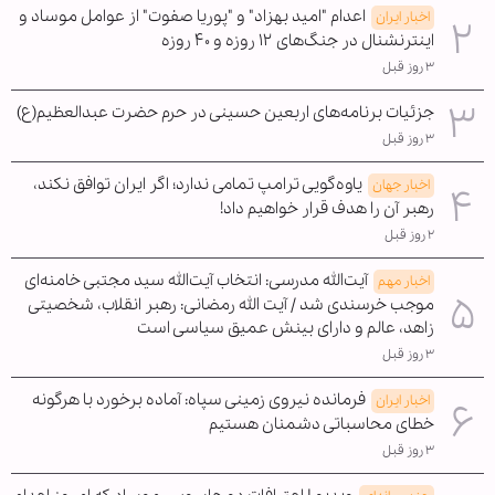
اعدام "امید بهزاد" و "پوریا صفوت" از عوامل موساد و
اخبار ایران
اینترنشنال در جنگ‌های ۱۲ روزه و ۴۰ روزه
۳ روز قبل
جزئیات برنامه‌های اربعین حسینی در حرم حضرت عبدالعظیم(ع)
۳ روز قبل
یاوه‌گویی ترامپ تمامی ندارد؛ اگر ایران توافق نکند،
اخبار جهان
رهبر آن را هدف قرار خواهیم داد!
۲ روز قبل
آیت‌الله مدرسی: انتخاب آیت‌الله سید مجتبی خامنه‌ای
اخبار مهم
موجب خرسندی شد / آیت الله رمضانی: رهبر انقلاب، شخصیتی
زاهد، عالم و دارای بینش عمیق سیاسی است
۳ روز قبل
فرمانده نیروی زمینی سپاه: آماده برخورد با هرگونه
اخبار ایران
خطای محاسباتی دشمنان هستیم
۳ روز قبل