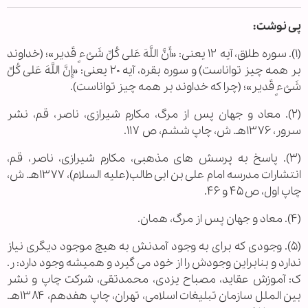
پی نوشت:
(۱). سوره طلاق، آیه ۱۲ یعنی: «أَنَّ اللَّهَ عَلی‌ کُلِّ شَیْ‌ءٍ قَدیر»؛ (خداوند
بر همه چیز تواناست) و سوره بقره، آیه ۲۰ یعنی: «إِنَّ اللَّهَ عَلی‌ کُلِّ
شَیْ‌ءٍ قَدیر»؛ (چرا که خداوند بر همه چیز تواناست).
(۲). معاد و جهان پس از مرگ، مکارم شیرازی، ناصر، قم، نشر
سرور، ۱۳۷۶هـ. ش، چاپ ششم، ص ۱۱۷.
(۳). پاسخ به پرسش های مذهبی، مکارم شیرازی، ناصر، قم،
انتشارات مدرسه امام علی بن ابی طالب(علیه السلام)، ۱۳۷۷هـ. ش،
چاپ اول، ص ۴۵ و ۴۶.
(۴). معاد و جهان پس از مرگ، همان.
(۵). وجودی که برای به وجود آمدنش به هیچ موجود دیگری نیاز
ندارد و بنابراین وجودش را از خود می گیرد و همیشه وجود دارد: ر.
ک: آموزش عقاید، مصباح یزدی، محمدتقی، شرکت چاپ و نشر
بین الملل سازمان تبلیغات اسلامی، تهران، چاپ هفدهم، ۱۳۸۴هـ.