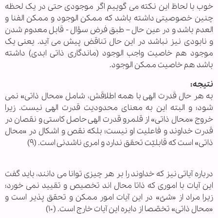
خوب با لحاظ این نکته می گوییم اگر موجودی حتی در یک لحظه
چنین خصوصیتی داشته باشد که ممکن الوجود و ممکن الفنا و
العدم باشد و در عین حال – طبق فرض سؤال - قابل معدوم شدن
و نابودی نیز نباشد در این حال تناقض پیش می آید. یعنی یک
موجود هم خاصیت واجب الوجود (ماندگاری ذاتی ابدی) داشته
باشد هم خاصیت ممکن الوجود.
نتیجه:
به هر حال قدرت الهی با همه اطلاقش، شامل «محال ذاتی» نمی
شود؛ و البته این به معنای محدودیت قدرت الهی نیست. زیرا
خروج «محال ذاتی» از قلمرو قدرت الهی حاصل کاستی و نقصان در
قدرت خداوند و فاعلیت او نیست؛ بلکه نقص و اشکال در «محال
ذاتی» است که قابلیّت تحقق ندارد و امری ناشدنی است. (۹)
درباره آیاتی نیز که خداوند را بر هر چیزی توانا می ‌دانند، باید گفت
این آیات با اموری که ذاتا محال اند تخصیص و تقیید نمی خورد؛
زیرا مراد از «شئ» در این آیات امور ممکن و تحقق پذیر است و
«محال ذاتی» تخصّصا از دایره این آیات خارج است. (۱۰)