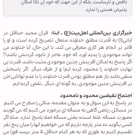
ناقص و نارساست، بلکه از این جهت که خود آن ذاتا امکان
پذیرش هستی را ندارد.
خبرگزاری بین‌المللی اهل‌بیت(ع) ـ ابنا:
قرآن مجید حداقل در
آیاتی(۱) به قدرت مطلق خداوند متعال تصریح کرده است؛ و او را
قادر بر انجام هر کاری معرفی می کند. با این حال، آیا خداوند می
تواند موجودی را پدید آورد که خود عاجز از نابود کردنش باشد!؟
اگر پاسخ به امکان آفرینش چنین موجودی مثبت باشد، قدرت بی
نهایت خداوند را محدود کرده ایم! و از طرف دیگر، اگر پاسخش
منفی باشد باز هم مطلق بودن قدرت خداوند را با عدم توانایی اش
بر آفرینش چنین موجودی ـ به گونه ای دیگر ـ نقض کرده ایم.
اجتماع نقیضین محدود و نامحدود
در پاسخ به این سوال و به عنوان مقدمه، مثالی را مطرح می کنیم.
در مسائل ریاضی گاهی به مسأله ای برخورد می کنیم که می گویند
«صورت مسأله غلط است» یعنی مسأله اصلا پاسخ ندارد. مثلا اگر
کسی بگوید ده متر پارچه داریم که می خواهیم آنها را میان پنج نفر
تقسیم کنیم‌ به طوری که به هر کدام حداقل ۵ متر برسد فورا می