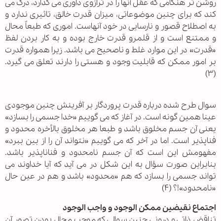
روشن تر هنگامی که عقل آنها را در ترازوی داوری می گذارد، درک می
کند که برای چنین موضوعاتی، میزان قدرت خالق، تاثیری ندارد و
به اصطلاح قصور و نارسایی در خود آنهاست. اموری که طبعاً محال
و ممتنع است و از قلمرو قدرت خارج بوده و به کار بردن لفظ
«قدرت» در این موارد غلط و ناصحیح می باشد. زیرا همواره قدرت
بر امور ممکن که قابلیت وجود و هستی را دارند تعلق می گیرد.
(۳)
سوال طرح شده درباره قدرت پروردگار بر آفرینش چنین موجودی
عینا همین گونه است. در آغاز که می گوییم «خدا جسمی را بسازد»
یعنی آن جسم مخلوق باشد و طبعا هر مخلوق بالأخره محدود و
فناپذیر است. اما در آخر که می گوییم «نتواند آن را از بین ببرد»
مفهومش این است که آن جسم نامحدود و فناناپذیر باشد.
بنابراین صورت سؤال به این شکل در می آید که آیا خداوند می
تواند جسمی را بسازد که هم «محدود» باشد و هم در عین حال
«نامحدود»!؟ (۴)
اجتماع نقیضین ممکن الوجود و واجب الوجود
تناقض ذاتی و درونی چنین سوالی که موجب محال بودن تصور آن