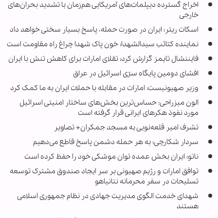
اخراج گسترده دیپلمات‌های آمریکایی هم‌زمان با تشدید بحران‌های
خارجی
اسکات ریتر: ایران در صورت حمله، پاسخ بسیار سختی خواهد داد
نماینده کتائب سیدالشهدا: خون پاک شهدا چراغ راه مقاومت است
فایننشال تایمز گزارش کرد: تقلای امارات برای کاهش تنش با ایران
افشای دومین پایگاه سرّی اسرائیل در عراق
وزیر صهیونیست: امارات در مقابله با حملات ایران به ما کمک کرد
الون میزراحی: حساس‌ترین بخش‌های ساختار امنیتی اسرائیل
مورد نفوذ هکرهای ایرانی قرار گرفته است
تشرف امیر قلعه‌نویی به مسجد جمکران+ تصاویر
سردار شکارچی: به هر حمله دشمن پاسخ قاطع می‌دهیم
ناتو: ایران بخش عمده توان موشکی خود را حفظ کرده است
توافق امارات و رژیم صهیونی بر سر ایجاد صندوق مشترک توسعه
تسلیحات در سفر محرمانه نتانیاهو
شهدای خدمت الگوی مدیریت جهادی در نظام جمهوری اسلامی
هستند