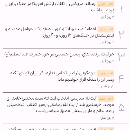
رسانه آمریکایی از تلفات ارتش آمریکا در جنگ با ایران
اخبار جهان
پرده برداشت
۳ روز قبل
اعدام "امید بهزاد" و "پوریا صفوت" از عوامل موساد و
اخبار ایران
اینترنشنال در جنگ‌های ۱۲ روزه و ۴۰ روزه
۳ روز قبل
جزئیات برنامه‌های اربعین حسینی در حرم حضرت عبدالعظیم(ع)
۳ روز قبل
یاوه‌گویی ترامپ تمامی ندارد؛ اگر ایران توافق نکند،
اخبار جهان
رهبر آن را هدف قرار خواهیم داد!
۲ روز قبل
آیت‌الله مدرسی: انتخاب آیت‌الله سید مجتبی خامنه‌ای
اخبار مهم
موجب خرسندی شد / آیت الله رمضانی: رهبر انقلاب، شخصیتی
زاهد، عالم و دارای بینش عمیق سیاسی است
۳ روز قبل
فرمانده نیروی زمینی سپاه: آماده برخورد با هرگونه
اخبار ایران