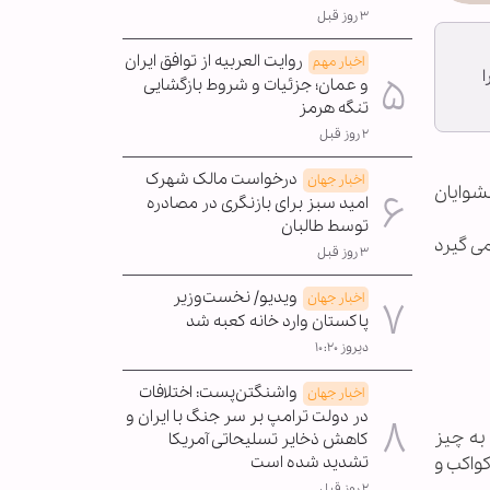
۳ روز قبل
روایت العربیه از توافق ایران
اخبار مهم
و عمان؛ جزئیات و شروط بازگشایی
تنگه هرمز
۲ روز قبل
درخواست مالک شهرک
اخبار جهان
یشوایان
امید سبز برای بازنگری در مصادره
توسط طالبان
ی گیرد
۳ روز قبل
ویدیو/ نخست‌وزیر
اخبار جهان
پاکستان وارد خانه کعبه شد
دیروز ۱۰:۲۰
واشنگتن‌پست: اختلافات
اخبار جهان
در دولت ترامپ بر سر جنگ با ایران و
به چیز
کاهش ذخایر تسلیحاتی آمریکا
تشدید شده است
کواکب و
۲ روز قبل