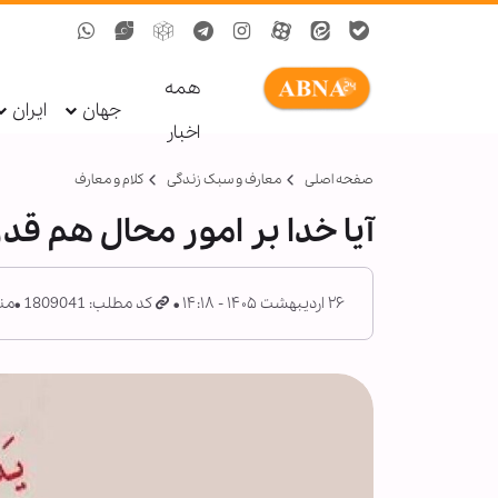
همه
جهان
ایران
اخبار
صفحه اصلی
معارف و سبک زندگی
کلام و معارف
آیا خدا بر امور محال هم قدر
۲۶ اردیبهشت ۱۴۰۵ - ۱۴:۱۸
کد مطلب: 1809041
منب
ه
ز