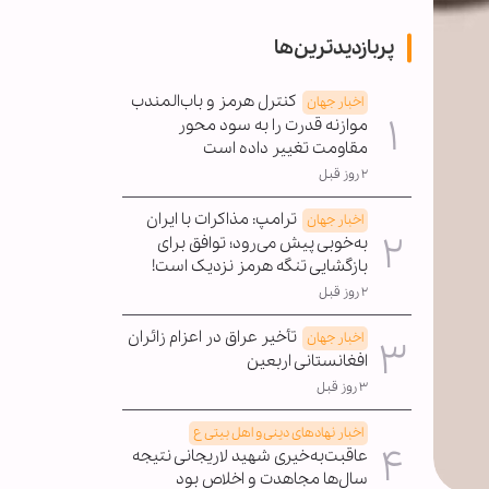
پربازدیدترین‌ها
کنترل هرمز و باب‌المندب
اخبار جهان
موازنه قدرت را به سود محور
مقاومت تغییر داده است
۲ روز قبل
ترامپ: مذاکرات با ایران
اخبار جهان
به‌خوبی پیش می‌رود؛ توافق برای
بازگشایی تنگه هرمز نزدیک است!
۲ روز قبل
تأخیر عراق در اعزام زائران
اخبار جهان
افغانستانی اربعین
۳ روز قبل
اخبار نهادهای دینی و اهل بیتی ع
عاقبت‌به‌خیری شهید لاریجانی نتیجه
سال‌ها مجاهدت و اخلاص بود