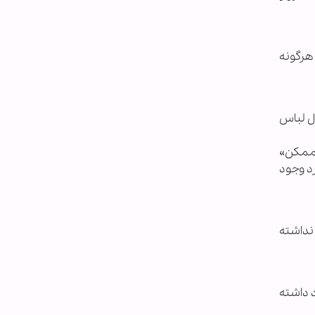
 هرگونه
ل لباس
«ممکن»
د وجود
نداشته
د داشته