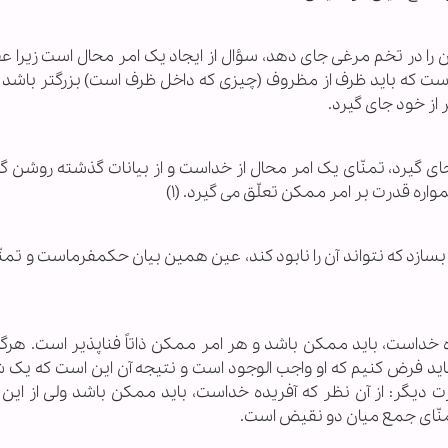
ن را در تخم مرغی جای دهد، سؤال از ایجاد یک امر محال است زیرا ع
 که باید ظرف از مظروف (چیزی که داخل ظرف است) بزرگتر باشد 
از خود جای گیرد.
جای گیرد، تمنّای یک امر محال از خداست و از بیانات گذشته روشن گ
اره قدرت بر امر ممکن تعلّق می گیرد. (۱)
 بسازد که نتواند آن را نابود کند، عین همین بیان حکمفرماست و تمنّا
ه خداست، باید ممکن باشد و هر امر ممکن ذاتاً فناپذیر است. هرگ
اید فرض کنیم که او واجب الوجود است و نتیجه آن این است که یک 
دیگر: از آن نظر که آفریده خداست، باید ممکن باشد ولی از این 
تمنّای جمع میان دو نقیض است.