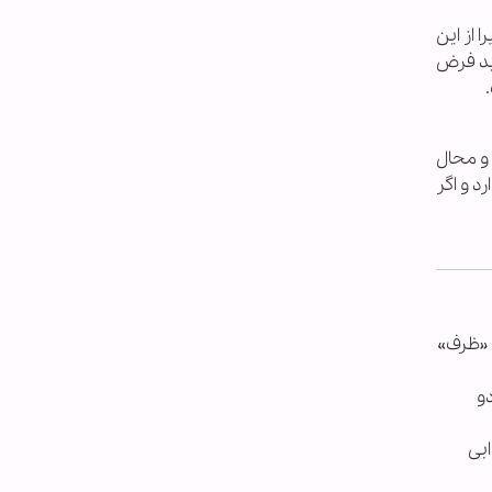
 از این
اید فرض
 و محال
د و اگر
ه «ظرف»
و
ابی