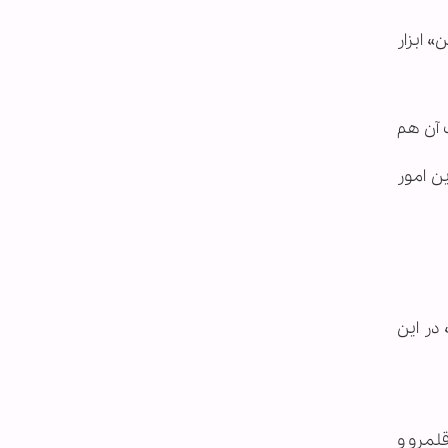
 ابزار
 آن هم
ن امور
در این
قلمرو و