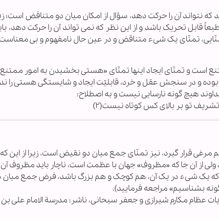
ه نتواند آن را حرکت دهد، سؤال از امکان میان دو متناقض است؛ زیرا
ً قابل تحریک باشد و از این نظر که نمی تواند آن را حرکت دهد، ب
ّایی، تمنّای یک شیء متناقض و در عین حال نامفهوم و بی معناست.
تنع است و تمنّای ایجاد اینها تمنّای «هستی بخشیدن به امور ممتنع
بوده و در سنجش عقل و خرد، قابلیّت ایجاد و شایستگی هستی را ندار
اوند هیچ گونه نارسایی نیست و به اصطلاح:
شریف تو بر بالای کس کوتاه نیست(۲)
تخم مرغی قرار گیرد، نیز تمنّای جمع میان دو نقیض است، زیرا از این ک
ولی از آن جا که «مظروف» جهان با عظمت است، ناچار باید مظروف آن
ین که یک شیء در یک آن، هم کوچک و هم بزرگ باشد، فرض جمع میان د
ونه بشناسیم» مراجعه فرمایید).
آیات عظام مکارم شیرازی و جعفر سبحانی، ناشر: مدرسة الامام علی بن 