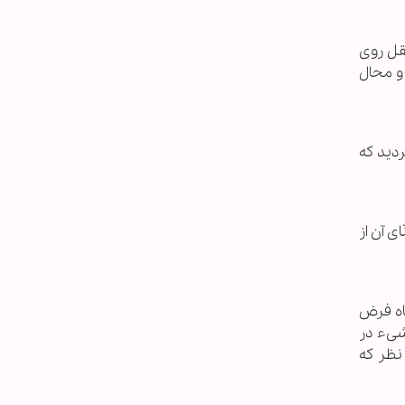
قل روی
و محال
ردید که
ی آن از
اه فرض
شیء در
نظر که