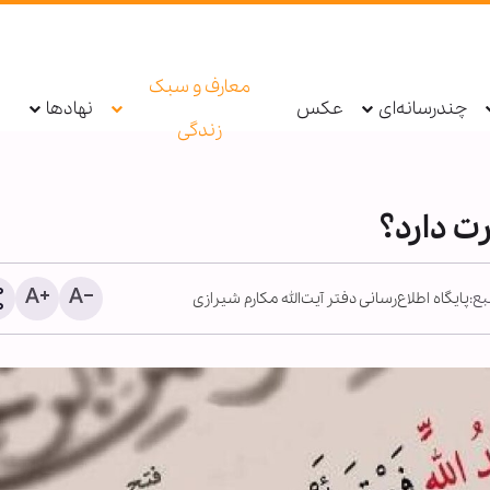
معارف و سبک
چندرسانه‌ای
عکس
نهادها
زندگی
ت دارد؟
ع:
پایگاه اطلاع‌رسانی دفتر آیت‌الله مکارم شیرازی
لاکت دو داعشی در منطقه سیده
اردوی «مثل خمینی(ره)» با
ینب دمشق
تربیت طلبه عصر انقلاب برگز
می‌شود + پوستر