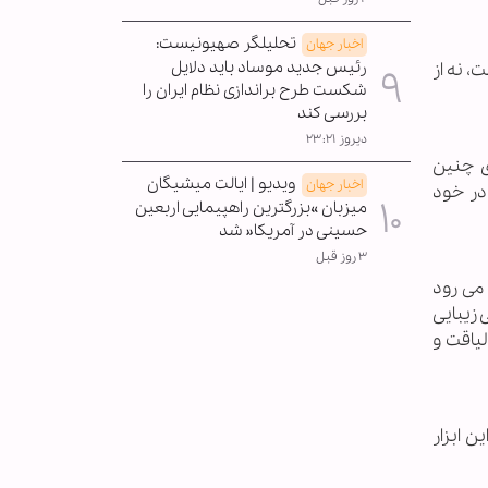
تحلیلگر صهیونیست:
اخبار جهان
رئیس جدید موساد باید دلایل
 نه از
شکست طرح براندازی نظام ایران را
بررسی کند
دیروز ۲۳:۲۱
ی چنین
ویدیو | ایالت میشیگان
اخبار جهان
در خود
میزبان »بزرگترین راهپیمایی اربعین
حسینی در آمریکا« شد
۳ روز قبل
می رود
 زیبایی
لیاقت و
ن ابزار