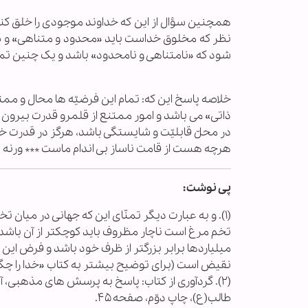
همچنین سؤال از این که خداوند موجودی را خلق کند ک
نظر که مخلوق خداست باید «محدود و متناهی» و طبعا
شود که «نامتناهی و نامحدود» باشد و یک چنین تمن
خلاصه پاسخ این که: تمام این فرضیّه ها محال و مم
ذاتی» می باشد و امور ممتنع از قلمرو قدرت بیرون 
در محلّ قابلیّت و شایستگی باشد، هرگز در قدرت خد
هرچه هست از قامت ناساز بی اندام ماست *** ورنه ت
پی نوشت:
(۱). و به عبارت دیگر تمنّای این که جهانی در میان 
تخم مرغ است ناچار مظروف باید کوچکتر از آن باشد 
میلیاردها برابر بزرگتر از ظرف خود باشد و فرض ا
نقیض است (برای توضیح بیشتر به کتاب «خدا را چگ
(۲). گردآوری از کتاب: پاسخ به پرسش های مذهبی، 
طالب(ع)، چاپ دوّم، صفحه ۴۵.