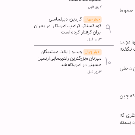
۲ روز قبل
ز خطوط
گاردین: دیپلماسی
اخبار جهان
کودکستانی ترامپ، آمریکا را در بحران
ایران گرفتار کرده است
۳ روز قبل
ها دولت
 نگفته
ویدیو | ایالت میشیگان
اخبار جهان
میزبان »بزرگترین راهپیمایی اربعین
حسینی در آمریکا« شد
ن داخلی
۳ روز قبل
که چین
ظری که
ره بسته