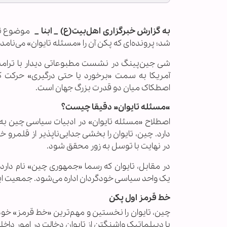
به گزارش خبرگزاری اهل‌بیت(ع) _ ابنا _
موضوع تای
شد؛ پرونده‌ای که پکن آن را «مسئله تایوان» می‌نامد 
شی جین‌پینگ در نشست مطبوعاتی دیدار با ترام
آمریکا به سمت «برخورد یا حتی درگیری» حرکت ک
اصطکاک میان دو قدرت بزرگ جهان است.
«مسئله تایوان» دقیقا چیست؟
اصطلاح «مسئله تایوان» در ادبیات سیاسی چین به و
دارد. چین، تایوان را بخشی جدایی‌ناپذیر از قلمرو خ
در نهایت با توسل به زور محقق شود.
در مقابل، تایوان که رسما «جمهوری چین» نام دارد
یک واحد سیاسی خودگردان اداره می‌شود. جمعیت این جزیره حدود ۲۳ میلیون نفر است و نظام
خط قرمز اول پکن
چین، تایوان را نخستین و مهم‌ترین «خط قرمز» خود 
یا دیپلماتیک واشنگتن از تایوان دخالت در امور د