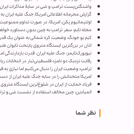
واشنگتن‌پست: ترامپ و شی در سایۀ مذاکرات ایران د
گزارش محرمانه اطلاعاتی آمریکا: جنگ علیه ایران ب
اولتیماتیوم پکن: آمریکا، در صورت تداوم ممنوعیت و
مجله تایم: سفر ترامپ به چین بدون دستاورد خوا
کیم یو جونگ: وضعیت کره شمالی به عنوان یک قدرت
اذان در بزرگترین ایستگاه متروی پایتخت تایوان طنی
نیویورک‌تایمز: جنگ علیه ایران، قدرت بازدارندگی آمر
رقابت نزدیک دو نامزد فلسطینی‌تبار در انتخابات ری
ترامپ: وضعیت ایران را دنبال می‌کنیم اما نیازی به ف
آمریکا متحدانش را در سایه جنگ علیه ایران از دست 
فریاد حمایت از ایران در شلوغ‌ترین ایستگاه متروی 
المیادین: چین مخالف استفاده از نشست شی و ترامپ
نظر شما