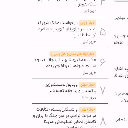
تنگه هرمز
۲ روز قبل
 تبدیل
درخواست مالک شهرک
اخبار جهان
امید سبز برای بازنگری در مصادره
توسط طالبان
 چین و
ن نقطه
۳ روز قبل
اخبار نهادهای دینی و اهل بیتی ع
عاقبت‌به‌خیری شهید لاریجانی نتیجه
سال‌ها مجاهدت و اخلاص بود
 اشاره
۳ روز قبل
این هدف
ویدیو/ نخست‌وزیر
اخبار جهان
پاکستان وارد خانه کعبه شد
ه‌صورت
دیروز ۱۰:۲۰
واشنگتن‌پست: اختلافات
اخبار جهان
در دولت ترامپ بر سر جنگ با ایران و
، نظامی
کاهش ذخایر تسلیحاتی آمریکا
تشدید شده است