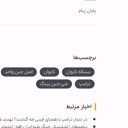
پایان پیام
برچسب‌ها
مساله تایوان
تایوان
اصل چین واحد
ترامپ
شی جین پینگ
اخبار مرتبط
در دیدار ترامپ با همتای چینی چه گذشت؟ تهدید ش
پیامدهای ژئوپلیتیکی جنگ علیه ایران؛ افول اعتماد 