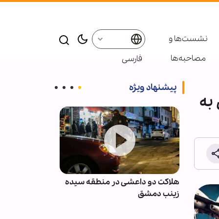
نشست‌ها و
مصاحبه‌ها
فارسی
پیشنهاد ویژه
 به
نان پس
هلاکت دو داعشی در منطقه سیده
انصارالله: مزدو
با
زینب دمشق
نظامی عربستان 
نخواهند بود