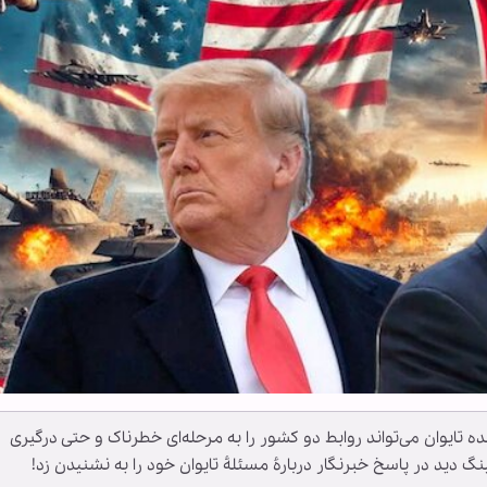
ه تایوان می‌تواند روابط دو کشور را به مرحله‌ای خطرناک و حتی درگیری
نگ دید در پاسخ خبرنگار دربارۀ مسئلۀ تایوان خود را به نشنیدن زد!