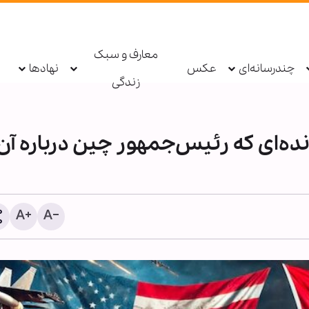
معارف و سبک
چندرسانه‌ای
عکس
نهادها
زندگی
نده‌ای که رئیس‌جمهور چین درباره آن
شیخ علی الخطیب: دولت لب
از ناکامی مذاکرات، گفت‌وگو 
مقاومت را آغاز کند