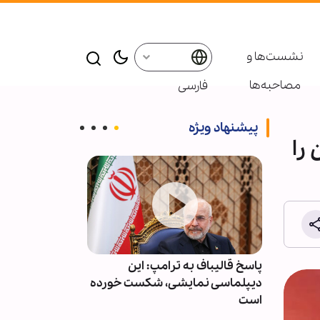
نشست‌ها و
مصاحبه‌ها
فارسی
پیشنهاد ویژه
۱ دلار، جهان را
ت و
پاسخ قالیباف به ترامپ: این
عربستان آمار ت
وقف کند
دیپلماسی نمایشی، شکست خورده
حملات یمن را م
است
انتشار اعلام کر