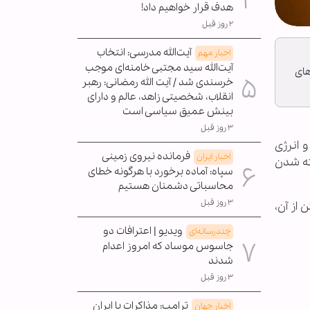
هدف قرار خواهیم داد!
۲ روز قبل
آیت‌الله مدرسی: انتخاب
اخبار مهم
آیت‌الله سید مجتبی خامنه‌ای موجب
ا پیامدهای
خرسندی شد / آیت الله رمضانی: رهبر
انقلاب، شخصیتی زاهد، عالم و دارای
بینش عمیق سیاسی است
۳ روز قبل
 انرژی
فرمانده نیروی زمینی
اخبار ایران
 و بسته شدن
سپاه: آماده برخورد با هرگونه خطای
محاسباتی دشمنان هستیم
۳ روز قبل
ا فراتر رفتن از آن،
ویدیو | اعترافات دو
چندرسانه‌ای
جاسوس موساد که امروز اعدام
شدند
۳ روز قبل
ترامپ: مذاکرات با ایران
اخبار جهان