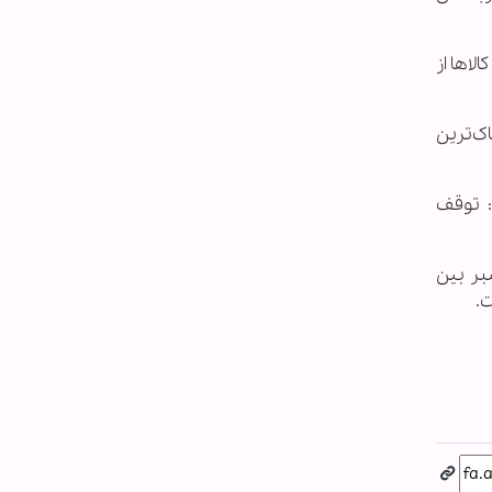
لاها از
ک‌ترین
: توقف
بر بین
ت.