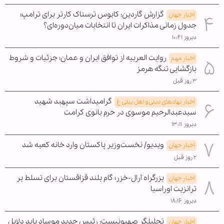
گزارش گاردین: کابوس ترسناک کارتر برای ترامپ؛
اخبار جهان
جدول زمانی مذاکرات ایران تا انتخابات میان‌دوره‌ای؟
دیروز ۱۰:۴۱
روایت العربیه از توافق ایران و عمان؛ جزئیات و شروط
اخبار مهم
بازگشایی تنگه هرمز
۳ روز قبل
گرامیداشت سپهبد شهید
اخبار نهادهای دینی و اهل بیتی ع
سیدعبدالرحیم موسوی در حرم بانوی کرامت
دیروز ۱۳:۱۱
ویدیو/ نخست‌وزیر پاکستان وارد خانه کعبه شد
اخبار جهان
۲ روز قبل
بزرگراه آرال-خزر؛ گام بلند قزاقستان برای تسلط بر
اخبار جهان
ترانزیت اوراسیا
دیروز ۱۸:۱۶
تحلیلگر صهیونیست: رئیس جدید موساد باید دلایل
اخبار جهان