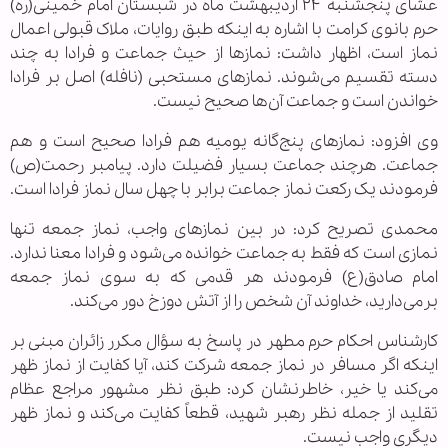
عشای پنجشنبه ۲۴ اردیبهشت ماه در شبستان امام خمینی(ره)
حرم بانوی کرامت با اشاره به اینکه طبق روایات، ملاک قبولی اعمال
نماز است، اظهار داشت: نمازها از حیث جماعت و فرادا به چند
دسته تقسیم می‌شوند. نمازهای مستحبی (نافله) اصل بر فرادا
خواندن است و جماعت آن‌ها صحیح نیست.
وی افزود: نمازهای پنج‌گانه یومیه هم فرادا صحیح است و هم
جماعت. هرچند جماعت بسیار فضیلت دارد. پیامبر رحمت(ص)
فرمودند یک رکعت نماز جماعت برابر با چهل سال نماز فرادا است.
محمدی تصریح کرد: در بین نمازهای واجب، نماز جمعه تنها
نمازی است که فقط به جماعت خوانده می‌شود و فرادا معنا ندارد.
امام صادق(ع) فرمودند هر قدمی که به سوی نماز جمعه
برمی‌دارید، خداوند آن شخص را از آتش دوزخ دور می‌کند.
کارشناس احکام حرم مطهر در پاسخ به سؤال مکرر زائران مبنی بر
اینکه اگر مسافر در نماز جمعه شرکت کند، آیا کفایت از نماز ظهر
می‌کند یا خیر، خاطرنشان کرد: طبق نظر مشهور مراجع عظام
تقلید از جمله نظر رهبر شهید، قطعاً کفایت می‌کند و نماز ظهر
دیگری واجب نیست.